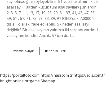
sayı olmadığını söyleyebiliriz. 51 ve 53 asal mı? İlk 25
asal sayı (100’den küçük tüm asal sayılar) şunlardır:
2, 3, 5, 7, 11, 13, 17, 19, 23, 29, 31, 37, 41, 43, 47, 53,
59, 61 , 67, 71, 73, 79, 83, 89, 97 (OEIS’deki A000040
dizisi). olarak ifade edilebilir. 57 neden asal sayı
değildir? Bir asal sayının yalnızca iki çarpanı vardır: 1
ve sayının kendisi. Ancak, 57 için dört…
51
Devamını okuyun
Yorum Bırak
Neden
Asal
Sayı
Değildir
https://portaltoto.com
https://hasi.com.tr
https://ecis.com.tr
knight online
nttgame
Sitemap