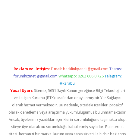
yeni giriş
betexper.xyz
Reklam ve İletişim:
E-mail:
backlinkpaneli@gmail.com
Teams:
forumhizmeti@gmail.com
Whatsapp: 0262 606 0 726
Telegram:
@karabul
Yasal Uyarı:
Sitemiz, 5651 Sayılı Kanun gereğince Bilgi Teknolojileri
ve İletişim Kurumu (BTK) tarafından onaylanmış bir Yer Sağlayıcı
olarak hizmet vermektedir. Bu nedenle, sitedeki içerikleri proaktif
olarak denetleme veya araştırma yükümlülüğümüz bulunmamaktadır.
Ancak, üyelerimiz yazdıkları içeriklerin sorumluluğunu taşımakta olup,
siteye üye olarak bu sorumluluğu kabul etmiş sayılırlar. Bu internet
sitesi, herhangi bir marka, kurum veya şahıs şirketi ile hiçbir bağlantısı