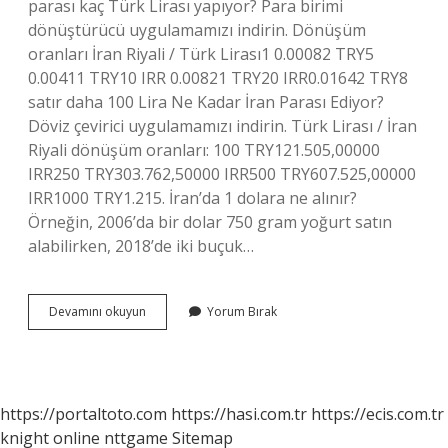
parası kaç Türk Lirası yapıyor? Para birimi
dönüştürücü uygulamamızı indirin. Dönüşüm
oranları İran Riyali / Türk Lirası1 0.00082 TRY5
0.00411 TRY10 IRR 0.00821 TRY20 IRR0.01642 TRY8
satır daha 100 Lira Ne Kadar İran Parası Ediyor?
Döviz çevirici uygulamamızı indirin. Türk Lirası / İran
Riyali dönüşüm oranları: 100 TRY121.505,00000
IRR250 TRY303.762,50000 IRR500 TRY607.525,00000
IRR1000 TRY1.215. İran’da 1 dolara ne alınır?
Örneğin, 2006’da bir dolar 750 gram yoğurt satın
alabilirken, 2018’de iki buçuk…
Iranda
Devamını okuyun
Yorum Bırak
Bir
Dolar
Kaç
Tl
https://portaltoto.com
https://hasi.com.tr
https://ecis.com.tr
knight online
nttgame
Sitemap