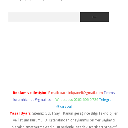
Arama
 yeni giriş
betexper.xyz
Reklam ve İletişim:
E-mail:
backlinkpaneli@gmail.com
Teams:
forumhizmeti@gmail.com
Whatsapp: 0262 606 0 726
Telegram:
@karabul
Yasal Uyarı:
Sitemiz, 5651 Sayılı Kanun gereğince Bilgi Teknolojileri
ve İletişim Kurumu (BTK) tarafından onaylanmış bir Yer Sağlayıcı
olarak hizmet vermektedir. Bu nedenle, sitedeki içerikleri proaktif