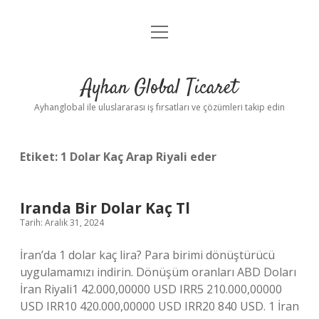
menüyü
Anasayfa
aç
Gizlilik Politikası
Ayhan Global Ticaret
Yasal Uyarı
Ayhanglobal ile uluslararası iş fırsatları ve çözümleri takip edin
Etiket:
1 Dolar Kaç Arap Riyali eder
Iranda Bir Dolar Kaç Tl
Tarih: Aralık 31, 2024
İran’da 1 dolar kaç lira? Para birimi dönüştürücü
uygulamamızı indirin. Dönüşüm oranları ABD Doları
İran Riyali1 42.000,00000 USD IRR5 210.000,00000
USD IRR10 420.000,00000 USD IRR20 840 USD. 1 İran