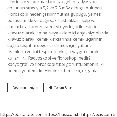
ellerimize ve parmaklarımıza gelen radyasyon
dozunun sırasıyla 5,2 ve 7,5 mSv olduğu bulundu.
Floroskopi neden çekilir? Yutma güçlüğü, yemek
borusu, mide ve bağırsak hastalıkları, kalp ve
damarlara kateter, stent vb. yerleştirilmesinde
kılavuz olarak, spinal veya eklem içi enjeksiyonlarda
kılavuz olarak, kemik kırıklarında kemik uçlarının
doğru tespitini değerlendirmek için, yabancı
cisimlerin yerini tespit etmek için yaygın olarak
kullanılır… Radyoskopi ve floroskopi nedir?
Radyografi ve floroskopi tıbbi görüntülemenin iki
önemli yöntemidir. Her iki sistem de iç organları…
Floroskopi
Devamını okuyun
Yorum Bırak
Radyasyon
Içerir
Mi
https://portaltoto.com
https://hasi.com.tr
https://ecis.com.tr