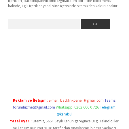
içerikleri,
backlinkpanelicomtr@gmail.com
adresine bildirmeniz
halinde, ilgili içerikler yasal süre içerisinde sitemizden kaldırılacaktır.
Arama
 yeni giriş
betexper.xyz
Reklam ve İletişim:
E-mail:
backlinkpaneli@gmail.com
Teams:
forumhizmeti@gmail.com
Whatsapp: 0262 606 0 726
Telegram:
@karabul
Yasal Uyarı:
Sitemiz, 5651 Sayılı Kanun gereğince Bilgi Teknolojileri
ve İletişim Kurumu (BTK) tarafından onaylanmış bir Yer Sağlayıcı