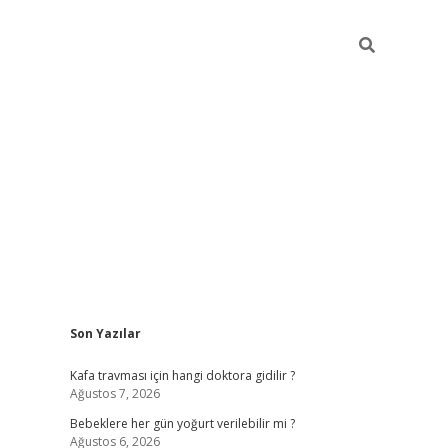
Sidebar
Son Yazılar
ilbet yeni giriş
Kafa travması için hangi doktora gidilir ?
Ağustos 7, 2026
Bebeklere her gün yoğurt verilebilir mi ?
Ağustos 6, 2026