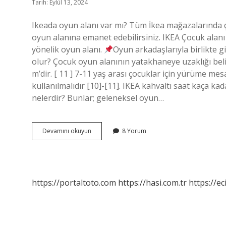
Tarih: Eylül 13, 2024
Ikeada oyun alanı var mı? Tüm İkea mağazalarında ç
oyun alanına emanet edebilirsiniz. IKEA Çocuk alanı
yönelik oyun alanı.
Oyun arkadaşlarıyla birlikte gi
olur? Çocuk oyun alanının yatakhaneye uzaklığı belirle
m’dir. [ 11 ] 7-11 yaş arası çocuklar için yürüme me
kullanılmalıdır [10]-[11]. IKEA kahvaltı saat kaça ka
nelerdir? Bunlar; geleneksel oyun…
Ikeada
Devamını okuyun
8 Yorum
Çocuk
Oyun
Alanı
Var
Mı
https://portaltoto.com
https://hasi.com.tr
https://ec