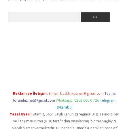
Arama
yeni giriş
betexper.xyz
Reklam ve İletişim:
E-mail:
backlinkpaneli@gmail.com
Teams:
forumhizmeti@gmail.com
Whatsapp: 0262 606 0 726
Telegram:
@karabul
Yasal Uyarı:
Sitemiz, 5651 Sayılı Kanun gereğince Bilgi Teknolojileri
ve İletişim Kurumu (BTK) tarafından onaylanmış bir Yer Sağlayıcı
olarak hizmet vermektedir. Bu nedenle, sitedeki içerikleri proaktif