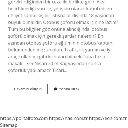
gerektirdiğinden bir ceza ile birlikte gelir. Aksi
belirtilmediği sürece, yetişkin olarak kabul edilen
ehliyet sahibi kişiler istisnalar dışında 18 yaşından
büyük olmalıdır. Otobüs şoförü olmak için ne lazım?
Tüm bu bilgiler göz önüne alındığında, otobüs
şoförü olmak için gerekli şartlar nelerdir? En
azından otobüs şoförü eğitiminin otobüs kaptanı
bölümünden mezun olun. Trafik, ilk yardım ve iyi
araç kullanımı gibi konuları bilmek.Daha fazla
makale…•25 Nisan 2024 Kaç yaşından sonra
şoförlük yapılamaz? Ticari…
Kaç
Devamını okuyun
Yorum Bırak
Yaşında
Otobüs
Şöförü
Olunur
https://portaltoto.com
https://hasi.com.tr
https://ecis.com.tr
Sitemap