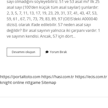
sayı olmadığını söyleyebiliriz. 51 ve 53 asal mı? İlk 25
asal sayı (100’den küçük tüm asal sayılar) şunlardır:
2, 3, 5, 7, 11, 13, 17, 19, 23, 29, 31, 37, 41, 43, 47, 53,
59, 61 , 67, 71, 73, 79, 83, 89, 97 (OEIS’deki A000040
dizisi). olarak ifade edilebilir. 57 neden asal sayı
değildir? Bir asal sayının yalnızca iki çarpanı vardır: 1
ve sayının kendisi. Ancak, 57 için dört…
51
Devamını okuyun
Yorum Bırak
Neden
Asal
Sayı
Değildir
https://portaltoto.com
https://hasi.com.tr
https://ecis.com.tr
knight online
nttgame
Sitemap