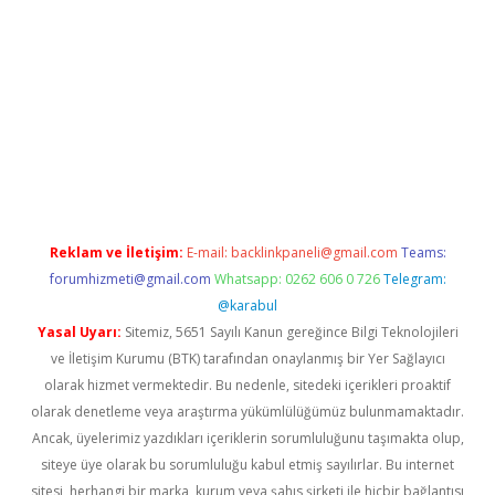
yeni giriş
betexper.xyz
Reklam ve İletişim:
E-mail:
backlinkpaneli@gmail.com
Teams:
forumhizmeti@gmail.com
Whatsapp: 0262 606 0 726
Telegram:
@karabul
Yasal Uyarı:
Sitemiz, 5651 Sayılı Kanun gereğince Bilgi Teknolojileri
ve İletişim Kurumu (BTK) tarafından onaylanmış bir Yer Sağlayıcı
olarak hizmet vermektedir. Bu nedenle, sitedeki içerikleri proaktif
olarak denetleme veya araştırma yükümlülüğümüz bulunmamaktadır.
Ancak, üyelerimiz yazdıkları içeriklerin sorumluluğunu taşımakta olup,
siteye üye olarak bu sorumluluğu kabul etmiş sayılırlar. Bu internet
sitesi, herhangi bir marka, kurum veya şahıs şirketi ile hiçbir bağlantısı