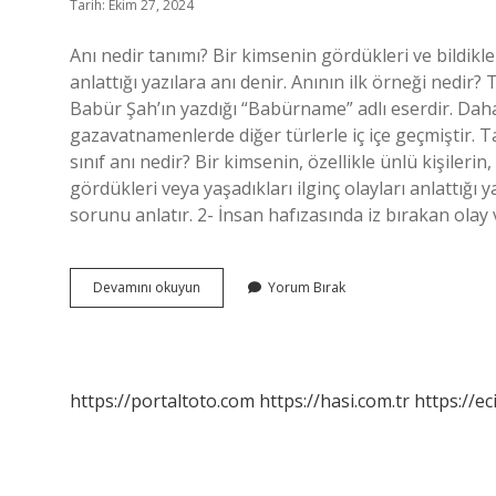
Tarih: Ekim 27, 2024
Anı nedir tanımı? Bir kimsenin gördükleri ve bildikle
anlattığı yazılara anı denir. Anının ilk örneği nedi
Babür Şah’ın yazdığı “Babürname” adlı eserdir. Da
gazavatnamenlerde diğer türlerle iç içe geçmiştir. Ta
sınıf anı nedir? Bir kimsenin, özellikle ünlü kişile
gördükleri veya yaşadıkları ilginç olayları anlattığı 
sorunu anlatır. 2- İnsan hafızasında iz bırakan olay
Anı
Devamını okuyun
Yorum Bırak
Nedir
Kısa
Bilgi
https://portaltoto.com
https://hasi.com.tr
https://ec