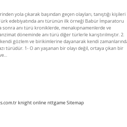
rinden yola çıkarak başından geçen olayları, tanıştığı kişileri
r? Türk edebiyatında anı türünün ilk örneği Babür İmparatoru
ha sonra anı türü kroniklerde, menakıpnamenlerde ve
nzimat döneminde anı türü diğer türlerle karıştırılmıştır. 2.
rin, kendi gözlem ve birikimlerine dayanarak kendi zamanlarınd
yazı türüdür. 1- O an yaşanan bir olayı değil, ortaya çıkan bir
 ve…
is.com.tr
knight online
nttgame
Sitemap