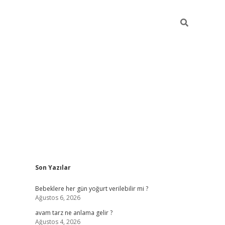
Sidebar
Son Yazılar
ilbet yeni giriş
Bebeklere her gün yoğurt verilebilir mi ?
Ağustos 6, 2026
avam tarz ne anlama gelir ?
Ağustos 4, 2026