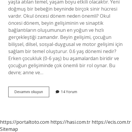
yaşta atılan temel, yaşam boyu etkili olacaktır. Yeni
doğmuş bir bebeğin beyninde birçok sinir hücresi
vardır. Okul öncesi dönem neden önemli? Okul
öncesi dönem, beyin gelişiminin ve sinaptik
bağlantıların oluşumunun en yoğun ve hızlı
gerçekleştiği zamandır. Beyin gelişimi, çocuğun
bilişsel, dilsel, sosyal-duygusal ve motor gelişimi için
sağlam bir temel oluşturur. 0.6 yaş dönemi nedir?
Erken çocukluk (0-6 yaş) bu aşamalardan biridir ve
çocuğun gelişiminde çok önemli bir rol oynar. Bu
devre; anne ve…
0
Devamını okuyun
14 Yorum
6
Yaş
Dönemi
Neden
Önemlidir
https://portaltoto.com
https://hasi.com.tr
https://ecis.com.tr
Sitemap