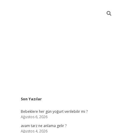
Sidebar
Son Yazılar
ilbet yeni giriş
b
Bebeklere her gün yoğurt verilebilir mi ?
Ağustos 6, 2026
avam tarz ne anlama gelir ?
Ağustos 4, 2026