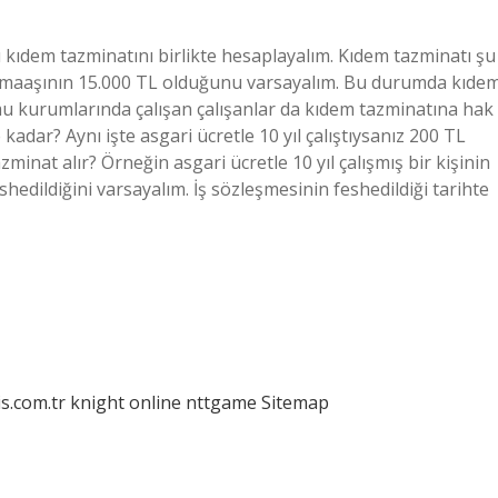
lı kıdem tazminatını birlikte hesaplayalım. Kıdem tazminatı şu
 son maaşının 15.000 TL olduğunu varsayalım. Bu durumda kıde
mu kurumlarında çalışan çalışanlar da kıdem tazminatına hak
adar? Aynı işte asgari ücretle 10 yıl çalıştıysanız 200 TL
tazminat alır? Örneğin asgari ücretle 10 yıl çalışmış bir kişinin
hedildiğini varsayalım. İş sözleşmesinin feshedildiği tarihte
is.com.tr
knight online
nttgame
Sitemap