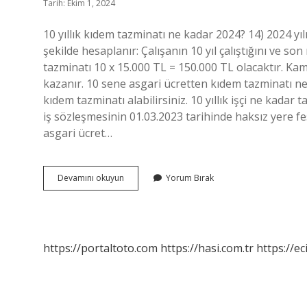
Tarih: Ekim 1, 2024
10 yıllık kıdem tazminatı ne kadar 2024? 14) 2024 yı
şekilde hesaplanır: Çalışanın 10 yıl çalıştığını ve
tazminatı 10 x 15.000 TL = 150.000 TL olacaktır. Ka
kazanır. 10 sene asgari ücretten kıdem tazminatı ne k
kıdem tazminatı alabilirsiniz. 10 yıllık işçi ne kadar 
iş sözleşmesinin 01.03.2023 tarihinde haksız yere fes
asgari ücret…
10
Devamını okuyun
Yorum Bırak
Yıllık
Kıdem
Tazminatı
Ne
Kadar
https://portaltoto.com
https://hasi.com.tr
https://ec