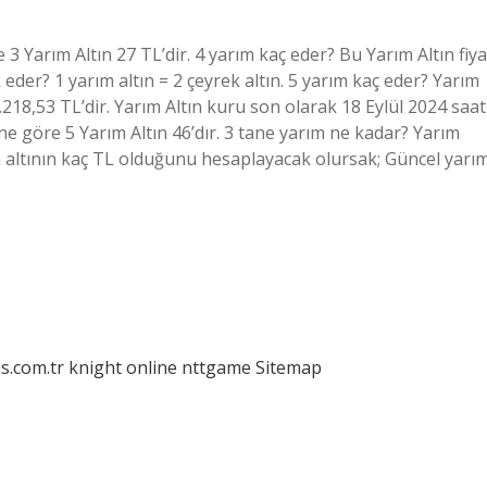
 3 Yarım Altın 27 TL’dir. 4 yarım kaç eder? Bu Yarım Altın fiya
 eder? 1 yarım altın = 2 çeyrek altın. 5 yarım kaç eder? Yarım
e 9.218,53 TL’dir. Yarım Altın kuru son olarak 18 Eylül 2024 saat
rine göre 5 Yarım Altın 46’dır. 3 tane yarım ne kadar? Yarım
ım altının kaç TL olduğunu hesaplayacak olursak; Güncel yarı
is.com.tr
knight online
nttgame
Sitemap