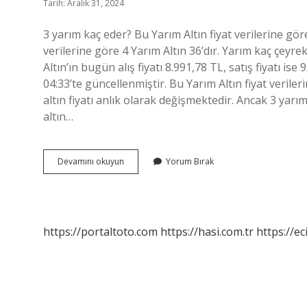
Tarih: Aralık 31, 2024
3 yarım kaç eder? Bu Yarım Altın fiyat verilerine göre
verilerine göre 4 Yarım Altın 36’dır. Yarım kaç çeyrek
Altın’ın bugün alış fiyatı 8.991,78 TL, satış fiyatı is
04:33’te güncellenmiştir. Bu Yarım Altın fiyat verile
altın fiyatı anlık olarak değişmektedir. Ancak 3 yar
altın…
3
Devamını okuyun
Yorum Bırak
Yarim
Kac
Eder
https://portaltoto.com
https://hasi.com.tr
https://ec