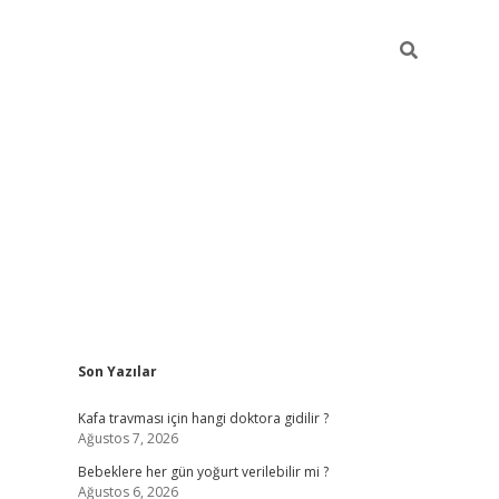
Sidebar
Son Yazılar
ilbet yeni giriş
betexp
Kafa travması için hangi doktora gidilir ?
Ağustos 7, 2026
Bebeklere her gün yoğurt verilebilir mi ?
Ağustos 6, 2026