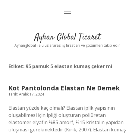
menüyü
Anasayfa
aç
Gizlilik Politikası
Ayhan Global Ticaret
Yasal Uyarı
Ayhanglobal ile uluslararası iş fırsatları ve çözümleri takip edin
Etiket:
95 pamuk 5 elastan kumaş çeker mi
Kot Pantolonda Elastan Ne Demek
Tarih: Aralık 17, 2024
Elastan yüzde kaç olmalı? Elastan iplik yapısının
oluşabilmesi için ipliği oluşturan poliüretan
elastomer elyafın %85 amorf, %15 kristalin yapıdan
oluşması gerekmektedir (Kırık, 2007). Elastan kumaş