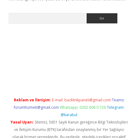
Arama
 yeni giriş
betexper.xyz
Reklam ve İletişim:
E-mail:
backlinkpaneli@gmail.com
Teams:
forumhizmeti@gmail.com
Whatsapp: 0262 606 0 726
Telegram:
@karabul
Yasal Uyarı:
Sitemiz, 5651 Sayılı Kanun gereğince Bilgi Teknolojileri
ve İletişim Kurumu (BTK) tarafından onaylanmış bir Yer Sağlayıcı
olarak hizmet vermektedir. Bu nedenle, sitedeki içerikleri proaktif