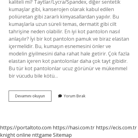
kaliteli mi? Taytlar/Lycra/Spandex, diğer sentetik
kumaşlar gibi, kanserojen olarak kabul edilen
poliüretan gibi zararlı kimyasallardan yapılır. Bu
kumaşlarla uzun süreli temas, dermatit gibi cilt
tahrişine neden olabilir. En iyi kot pantolon nasıl
anlaşılır? İyi bir kot pantolon pamuk ve biraz elastan
içermelidir. Bu, kumaşın esnemesini önler ve
modelin giyilmesini daha rahat hale getirir. Çok fazla
elastan içeren kot pantolonlar daha çok tayt gibidir.
Bu tür kot pantolonlar ucuz görünür ve mükemmel
bir vücudu bile kötü…
Kot
Devamını okuyun
Yorum Bırak
Pantolonda
Elastan
Ne
Demek
https://portaltoto.com
https://hasi.com.tr
https://ecis.com.tr
knight online
nttgame
Sitemap