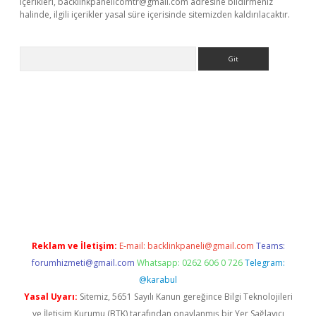
içerikleri,
backlinkpanelicomtr@gmail.com
adresine bildirmeniz
halinde, ilgili içerikler yasal süre içerisinde sitemizden kaldırılacaktır.
Arama
t yeni giriş
betexper.xyz
Reklam ve İletişim:
E-mail:
backlinkpaneli@gmail.com
Teams:
forumhizmeti@gmail.com
Whatsapp: 0262 606 0 726
Telegram:
@karabul
Yasal Uyarı:
Sitemiz, 5651 Sayılı Kanun gereğince Bilgi Teknolojileri
ve İletişim Kurumu (BTK) tarafından onaylanmış bir Yer Sağlayıcı