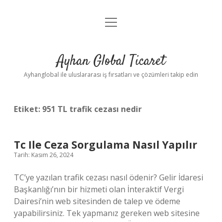
menüyü
Anasayfa
aç
Gizlilik Politikası
Ayhan Global Ticaret
Yasal Uyarı
Ayhanglobal ile uluslararası iş fırsatları ve çözümleri takip edin
Etiket:
951 TL trafik cezası nedir
Tc Ile Ceza Sorgulama Nasıl Yapılır
Tarih: Kasım 26, 2024
TC’ye yazılan trafik cezası nasıl ödenir? Gelir İdaresi
Başkanlığı’nın bir hizmeti olan İnteraktif Vergi
Dairesi’nin web sitesinden de talep ve ödeme
yapabilirsiniz. Tek yapmanız gereken web sitesine