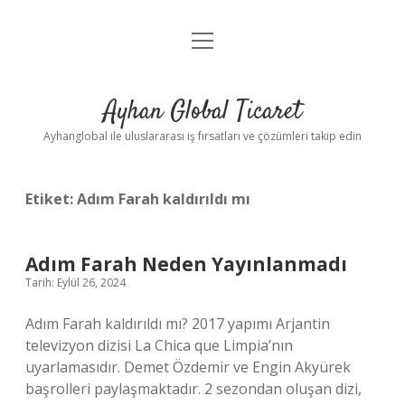
menüyü
Anasayfa
aç
Gizlilik Politikası
Ayhan Global Ticaret
Yasal Uyarı
Ayhanglobal ile uluslararası iş fırsatları ve çözümleri takip edin
Etiket:
Adım Farah kaldırıldı mı
Adım Farah Neden Yayınlanmadı
Tarih: Eylül 26, 2024
Adım Farah kaldırıldı mı? 2017 yapımı Arjantin
televizyon dizisi La Chica que Limpia’nın
uyarlamasıdır. Demet Özdemir ve Engin Akyürek
başrolleri paylaşmaktadır. 2 sezondan oluşan dizi,