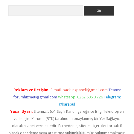
Arama
 yeni giriş
betexper.xyz
Reklam ve İletişim:
E-mail:
backlinkpaneli@gmail.com
Teams:
forumhizmeti@gmail.com
Whatsapp: 0262 606 0 726
Telegram:
@karabul
Yasal Uyarı:
Sitemiz, 5651 Sayılı Kanun gereğince Bilgi Teknolojileri
ve İletişim Kurumu (BTK) tarafından onaylanmış bir Yer Sağlayıcı
olarak hizmet vermektedir. Bu nedenle, sitedeki içerikleri proaktif
olarak denetleme veya araştırma yükümlülüğümüz bulunmamaktadır.