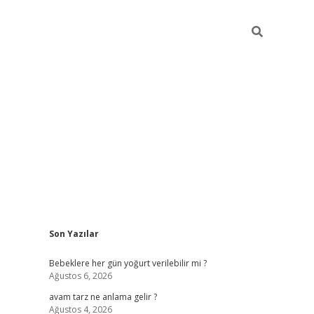
Sidebar
Son Yazılar
ilbet yeni giriş
Bebeklere her gün yoğurt verilebilir mi ?
Ağustos 6, 2026
avam tarz ne anlama gelir ?
Ağustos 4, 2026