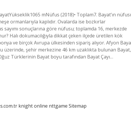
BayatYükseklik1065 mNüfus (2018)• Toplam7. Bayat’ın nüfus
meşe ormanlarıyla kaplıdır. Ovalarda ise bozkırlar
üfus sayımı sonuçlarına göre nüfusu; toplamda 16, merkezde
hur? Halı dokumacılığıyla dikkat çeken ilçede üretilen kök
ponya ve birçok Avrupa ülkesinden sipariş alıyor. Afyon Baya
u üzerinde, şehir merkezine 46 km uzaklıkta bulunan Bayat,
da Oğuz Türklerinin Bayat boyu tarafından Bayat Çayı…
is.com.tr
knight online
nttgame
Sitemap