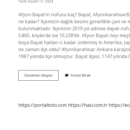
Tarih: Kasım 17, 2024
Afyon Bayat’ın nüfusu kaç? Bayat, Afyonkarahisar
ne kadar? İlçemizin dağlık kesimi genellikle çam ve 
bulunmaktadır. İlçemizin 2019 yılı adrese dayalı n
5.865, köylerde ise 10.228’dir. Afyon Bayat neyi meş
boya Bayat halıları o kadar ünlenmiş ki Amerika, Ja
ne zaman ilçe oldu? Afyonkarahisar-Ankara karayol
1987 yılında ilçe olmuştur. Bayat ilçesi, 1147 yılın
Afyon
Devamını okuyun
Yorum Bırak
Bayat
Nüfusu
Ne
Kadar
https://portaltoto.com
https://hasi.com.tr
https://ec