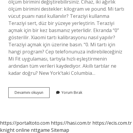
ölçüm birimini değiştirebilirsiniz. Cihaz, iki ağırlık
ölçüm birimini destekler: kilogram ve pound. Mi tartı
vücut puanı nasıl kullanılır? Teraziyi kullanma
Teraziyi sert, düz bir yüzeye yerleştirin. Teraziyi
açmak için bir kez basmanız yeterlidir. Ekranda “0”
gösterilir. Xiaomi tartı kalibrasyonu nasıl yapılır?
Teraziyi açmak için üzerine basın. “0. Mi tartı için
hangi program? Cep telefonunuza indirebileceğiniz
Mi Fit uygulaması, tartıyla hızlı eşleştirmenin
ardından tüm verileri kaydediyor. Akıllı tartılar ne
kadar doğru? New York’taki Columbia…
Xiaomi
Devamını okuyun
Yorum Bırak
Tartı
Kaç
Kiloya
Kadar
Tartar
https://portaltoto.com
https://hasi.com.tr
https://ecis.com.tr
knight online
nttgame
Sitemap