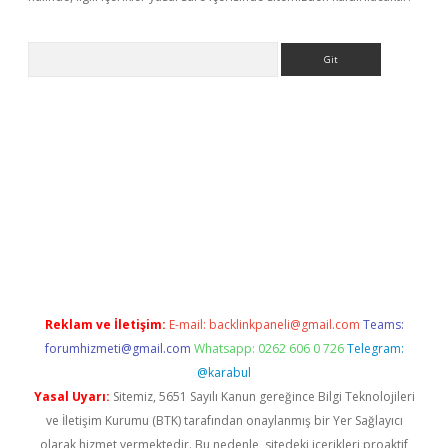
Arama
yeni giriş
betexper.xyz
Reklam ve İletişim:
E-mail:
backlinkpaneli@gmail.com
Teams:
forumhizmeti@gmail.com
Whatsapp: 0262 606 0 726
Telegram:
@karabul
Yasal Uyarı:
Sitemiz, 5651 Sayılı Kanun gereğince Bilgi Teknolojileri
ve İletişim Kurumu (BTK) tarafından onaylanmış bir Yer Sağlayıcı
olarak hizmet vermektedir. Bu nedenle, sitedeki içerikleri proaktif