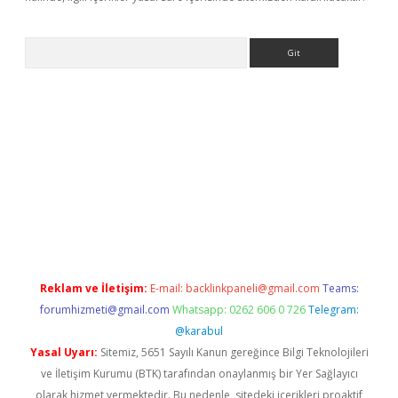
Arama
 yeni giriş
betexper.xyz
Reklam ve İletişim:
E-mail:
backlinkpaneli@gmail.com
Teams:
forumhizmeti@gmail.com
Whatsapp: 0262 606 0 726
Telegram:
@karabul
Yasal Uyarı:
Sitemiz, 5651 Sayılı Kanun gereğince Bilgi Teknolojileri
ve İletişim Kurumu (BTK) tarafından onaylanmış bir Yer Sağlayıcı
olarak hizmet vermektedir. Bu nedenle, sitedeki içerikleri proaktif