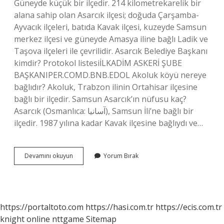
Güneyde küçük bir ilçedir. 214 kilometrekarelik bir
alana sahip olan Asarcık ilçesi; doğuda Çarşamba-
Ayvacık ilçeleri, batıda Kavak ilçesi, kuzeyde Samsun
merkez ilçesi ve güneyde Amasya iline bağlı Ladik ve
Taşova ilçeleri ile çevrilidir. Asarcık Belediye Başkanı
kimdir? Protokol listesiİLKADİM ASKERİ ŞUBE
BAŞKANIPER.COMD.BNB.EDOL Akoluk köyü nereye
bağlıdır? Akoluk, Trabzon ilinin Ortahisar ilçesine
bağlı bir ilçedir. Samsun Asarcık’ın nüfusu kaç?
Asarcık (Osmanlıca: آسانيا), Samsun İli’ne bağlı bir
ilçedir. 1987 yılına kadar Kavak ilçesine bağlıydı ve…
Asarcık
Devamını okuyun
Yorum Bırak
Köyü
Hangi
Ilçeye
Bağlı
https://portaltoto.com
https://hasi.com.tr
https://ecis.com.tr
knight online
nttgame
Sitemap