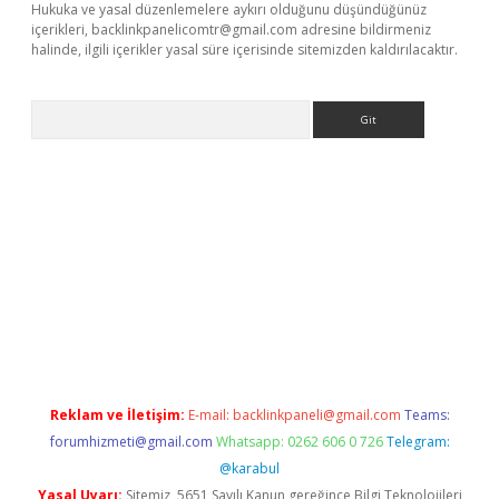
Hukuka ve yasal düzenlemelere aykırı olduğunu düşündüğünüz
içerikleri,
backlinkpanelicomtr@gmail.com
adresine bildirmeniz
halinde, ilgili içerikler yasal süre içerisinde sitemizden kaldırılacaktır.
Arama
yeni giriş
betexper.xyz
Reklam ve İletişim:
E-mail:
backlinkpaneli@gmail.com
Teams:
forumhizmeti@gmail.com
Whatsapp: 0262 606 0 726
Telegram:
@karabul
Yasal Uyarı:
Sitemiz, 5651 Sayılı Kanun gereğince Bilgi Teknolojileri