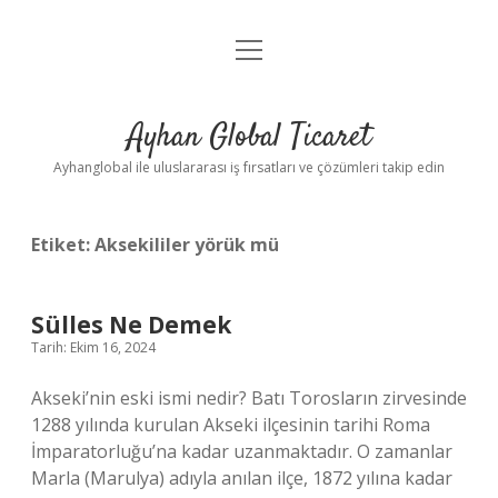
menüyü
Anasayfa
aç
Gizlilik Politikası
Ayhan Global Ticaret
Yasal Uyarı
Ayhanglobal ile uluslararası iş fırsatları ve çözümleri takip edin
Etiket:
Aksekililer yörük mü
Sülles Ne Demek
Tarih: Ekim 16, 2024
Akseki’nin eski ismi nedir? Batı Torosların zirvesinde
1288 yılında kurulan Akseki ilçesinin tarihi Roma
İmparatorluğu’na kadar uzanmaktadır. O zamanlar
Marla (Marulya) adıyla anılan ilçe, 1872 yılına kadar