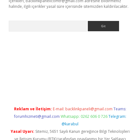
içerikleri,
backlinkpanelicomtr@gmail.com
adresine bildirmeniz
halinde, ilgili içerikler yasal süre içerisinde sitemizden kaldırılacaktır.
Arama
yeni giriş
betexper.xyz
Reklam ve İletişim:
E-mail:
backlinkpaneli@gmail.com
Teams:
forumhizmeti@gmail.com
Whatsapp: 0262 606 0 726
Telegram:
@karabul
Yasal Uyarı:
Sitemiz, 5651 Sayılı Kanun gereğince Bilgi Teknolojileri
ve İletişim Kurumu (BTK) tarafından onaylanmış bir Yer Sağlayıcı