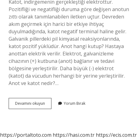
Katot, indirgemenin gerçekleştiği elektrottur.
Pozitifliği ve negatifliği duruma göre değişen anotun
zıttı olarak tanımlanabilen iletken uçtur. Devreden
akım geçirmek için harici bir etkiye ihtiyaç
duyulmadığında, katot negatif terminal haline gelir.
Galvanik pillerdeki pil kimyasal reaksiyonlarında,
katot pozitif yüklüdür. Anot hangi kutup? Hastaya
anottan elektrik verilir. Elektrot, galvanizleme
cihazının (+) kutbuna (anot) bağlanır ve tedavi
bölgesine yerleştirilir. Daha büyük (-) elektrot
(katot) da vücudun herhangi bir yerine yerleştirilir.
Anot ve katot nedir?…
Anot
Devamını okuyun
Yorum Bırak
Eksi
Mi
Artı
Mı
https://portaltoto.com
https://hasi.com.tr
https://ecis.com.tr