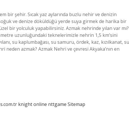
m bir şehir. Sıcak yaz aylarında buzlu nehir ve denizin
 soğuk ve denize döküldüğü yerde suya girmek de harika bir
üzel bir yolculuk yapabilirsiniz. Azmak nehrinde yılan var mı?
-10 metre uzunluğundaki teknelerimizle nehrin 1,5 km’sini
 yılanı, su kaplumbağası, su samuru, ördek, kaz, kızılkanat, s
nehri neden azmak? Azmak Nehri ve çevresi Akyaka’nın en
is.com.tr
knight online
nttgame
Sitemap