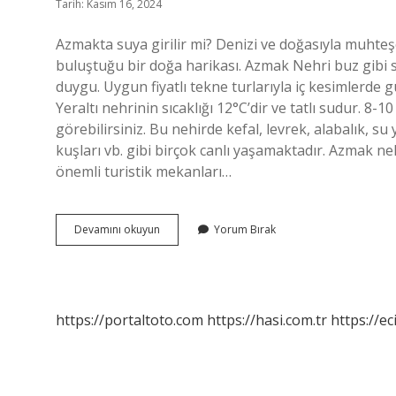
Tarih: Kasım 16, 2024
Azmakta suya girilir mi? Denizi ve doğasıyla muhteşe
buluştuğu bir doğa harikası. Azmak Nehri buz gibi
duygu. Uygun fiyatlı tekne turlarıyla iç kesimlerde g
Yeraltı nehrinin sıcaklığı 12°C’dir ve tatlı sudur. 8
görebilirsiniz. Bu nehirde kefal, levrek, alabalık, su
kuşları vb. gibi birçok canlı yaşamaktadır. Azmak 
önemli turistik mekanları…
Azmak
Devamını okuyun
Yorum Bırak
Nehri
Neye
Iyi
Gelir
https://portaltoto.com
https://hasi.com.tr
https://ec