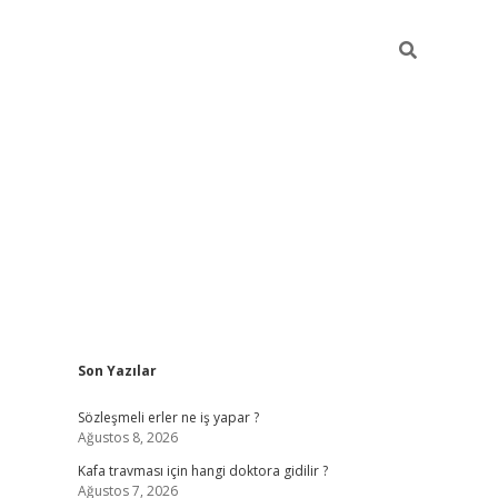
Sidebar
Son Yazılar
ilbet yeni giri
Sözleşmeli erler ne iş yapar ?
Ağustos 8, 2026
Kafa travması için hangi doktora gidilir ?
Ağustos 7, 2026