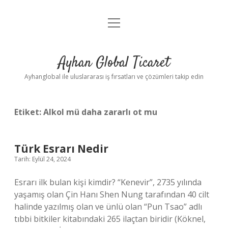
menüyü
Anasayfa
aç
Gizlilik Politikası
Ayhan Global Ticaret
Yasal Uyarı
Ayhanglobal ile uluslararası iş fırsatları ve çözümleri takip edin
Etiket:
Alkol mü daha zararlı ot mu
Türk Esrarı Nedir
Tarih: Eylül 24, 2024
Esrarı ilk bulan kişi kimdir? “Kenevir”, 2735 yılında
yaşamış olan Çin Hanı Shen Nung tarafından 40 cilt
halinde yazılmış olan ve ünlü olan “Pun Tsao” adlı
tıbbi bitkiler kitabındaki 265 ilaçtan biridir (Köknel,