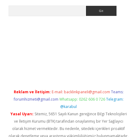
Arama
yeni giriş
betexper.xyz
Reklam ve İletişim:
E-mail:
backlinkpaneli@gmail.com
Teams:
forumhizmeti@gmail.com
Whatsapp: 0262 606 0 726
Telegram:
@karabul
Yasal Uyarı:
Sitemiz, 5651 Sayılı Kanun gereğince Bilgi Teknolojileri
ve İletişim Kurumu (BTK) tarafından onaylanmış bir Yer Sağlayıcı
olarak hizmet vermektedir. Bu nedenle, sitedeki içerikleri proaktif
olarak denetleme veya araştırma yükümlülüğümüz bulunmamaktadır.