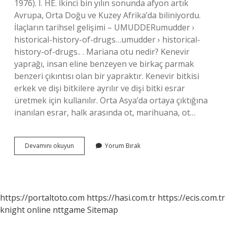
1976). I. HE. İkinci bin yılın sonunda afyon artık
Avrupa, Orta Doğu ve Kuzey Afrika’da biliniyordu.
İlaçların tarihsel gelişimi – UMUDDERumudder ›
historical-history-of-drugs…umudder › historical-
history-of-drugs.. . Mariana otu nedir? Kenevir
yaprağı, insan eline benzeyen ve birkaç parmak
benzeri çıkıntısı olan bir yapraktır. Kenevir bitkisi
erkek ve dişi bitkilere ayrılır ve dişi bitki esrar
üretmek için kullanılır. Orta Asya’da ortaya çıktığına
inanılan esrar, halk arasında ot, marihuana, ot…
Türk
Devamını okuyun
Yorum Bırak
Esrarı
Nedir
https://portaltoto.com
https://hasi.com.tr
https://ecis.com.tr
knight online
nttgame
Sitemap