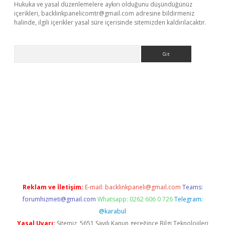
Hukuka ve yasal düzenlemelere aykırı olduğunu düşündüğünüz
içerikleri,
backlinkpanelicomtr@gmail.com
adresine bildirmeniz
halinde, ilgili içerikler yasal süre içerisinde sitemizden kaldırılacaktır.
Arama
yeni giriş
betexper.xyz
Reklam ve İletişim:
E-mail:
backlinkpaneli@gmail.com
Teams:
forumhizmeti@gmail.com
Whatsapp: 0262 606 0 726
Telegram:
@karabul
Yasal Uyarı:
Sitemiz, 5651 Sayılı Kanun gereğince Bilgi Teknolojileri