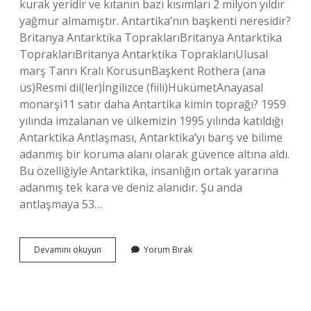
kurak yeridir ve kıtanın bazı kısımları 2 milyon yıldır
yağmur almamıştır. Antartika’nın başkenti neresidir?
Britanya Antarktika TopraklarıBritanya Antarktika
TopraklarıBritanya Antarktika TopraklarıUlusal
marş Tanrı Kralı KorusunBaşkent Rothera (ana
üs)Resmi dil(ler)İngilizce (fiili)HükümetAnayasal
monarşi11 satır daha Antartika kimin toprağı? 1959
yılında imzalanan ve ülkemizin 1995 yılında katıldığı
Antarktika Antlaşması, Antarktika’yı barış ve bilime
adanmış bir koruma alanı olarak güvence altına aldı.
Bu özelliğiyle Antarktika, insanlığın ortak yararına
adanmış tek kara ve deniz alanıdır. Şu anda
antlaşmaya 53…
Antarktikada
Devamını okuyun
Yorum Bırak
Kaç
Ülke
Var