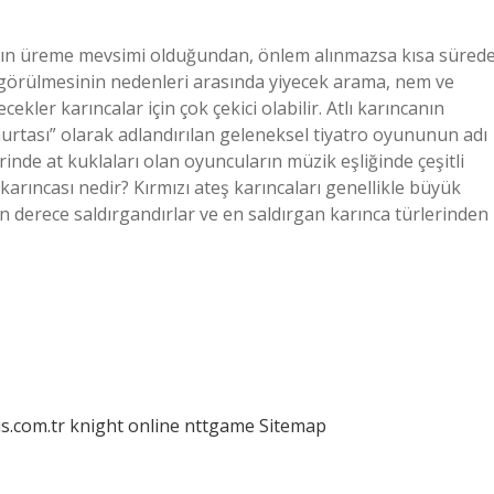
aların üreme mevsimi olduğundan, önlem alınmazsa kısa süred
rde görülmesinin nedenleri arasında yiyecek arama, nem ve
cekler karıncalar için çok çekici olabilir. Atlı karıncanın
rtası” olarak adlandırılan geleneksel tiyatro oyununun adı
erinde at kuklaları olan oyuncuların müzik eşliğinde çeşitli
ş karıncası nedir? Kırmızı ateş karıncaları genellikle büyük
 derece saldırgandırlar ve en saldırgan karınca türlerinden
is.com.tr
knight online
nttgame
Sitemap