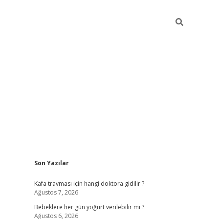
Sidebar
Son Yazılar
ilbet yeni giriş
Kafa travması için hangi doktora gidilir ?
Ağustos 7, 2026
Bebeklere her gün yoğurt verilebilir mi ?
Ağustos 6, 2026