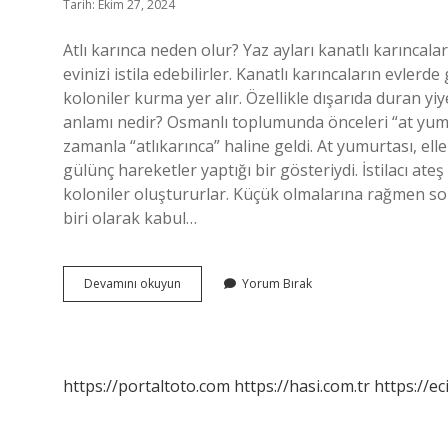
Tarih: Ekim 27, 2024
Atlı karınca neden olur? Yaz ayları kanatlı karınc
evinizi istila edebilirler. Kanatlı karıncaların evle
koloniler kurma yer alır. Özellikle dışarıda duran yiye
anlamı nedir? Osmanlı toplumunda önceleri “at yumu
zamanla “atlıkarınca” haline geldi. At yumurtası, ell
gülünç hareketler yaptığı bir gösteriydi. İstilacı ate
koloniler oluştururlar. Küçük olmalarına rağmen son
biri olarak kabul…
Atlı
Devamını okuyun
Yorum Bırak
Karınca
Sendromu
Nedir
https://portaltoto.com
https://hasi.com.tr
https://ec