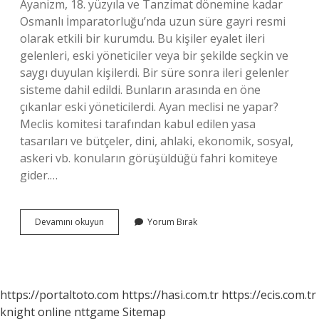
Ayanizm, 18. yüzyıla ve Tanzimat dönemine kadar
Osmanlı İmparatorluğu’nda uzun süre gayri resmi
olarak etkili bir kurumdu. Bu kişiler eyalet ileri
gelenleri, eski yöneticiler veya bir şekilde seçkin ve
saygı duyulan kişilerdi. Bir süre sonra ileri gelenler
sisteme dahil edildi. Bunların arasında en öne
çıkanlar eski yöneticilerdi. Ayan meclisi ne yapar?
Meclis komitesi tarafından kabul edilen yasa
tasarıları ve bütçeler, dini, ahlaki, ekonomik, sosyal,
askeri vb. konuların görüşüldüğü fahri komiteye
gider.…
Ayan
Devamını okuyun
Yorum Bırak
Üyeleri
Ne
Demek
https://portaltoto.com
https://hasi.com.tr
https://ecis.com.tr
knight online
nttgame
Sitemap