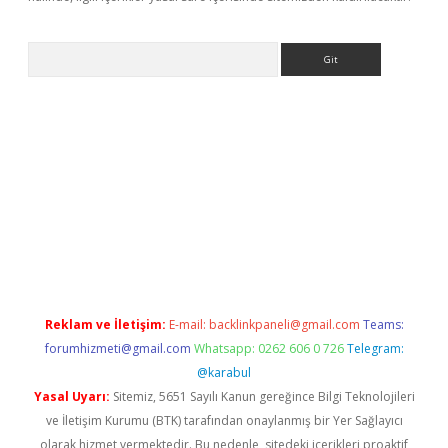
Arama
yeni giriş
betexper.xyz
Reklam ve İletişim:
E-mail:
backlinkpaneli@gmail.com
Teams:
forumhizmeti@gmail.com
Whatsapp: 0262 606 0 726
Telegram:
@karabul
Yasal Uyarı:
Sitemiz, 5651 Sayılı Kanun gereğince Bilgi Teknolojileri
ve İletişim Kurumu (BTK) tarafından onaylanmış bir Yer Sağlayıcı
olarak hizmet vermektedir. Bu nedenle, sitedeki içerikleri proaktif