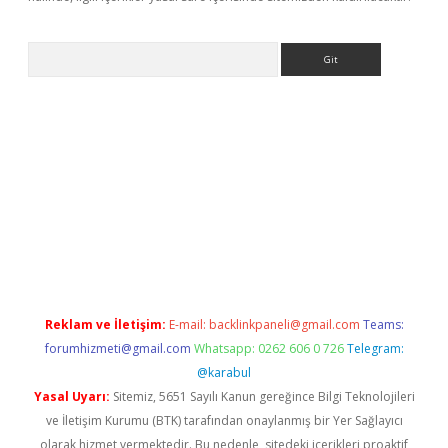
Arama
 yeni giriş
betexper.xyz
Reklam ve İletişim:
E-mail:
backlinkpaneli@gmail.com
Teams:
forumhizmeti@gmail.com
Whatsapp: 0262 606 0 726
Telegram:
@karabul
Yasal Uyarı:
Sitemiz, 5651 Sayılı Kanun gereğince Bilgi Teknolojileri
ve İletişim Kurumu (BTK) tarafından onaylanmış bir Yer Sağlayıcı
olarak hizmet vermektedir. Bu nedenle, sitedeki içerikleri proaktif