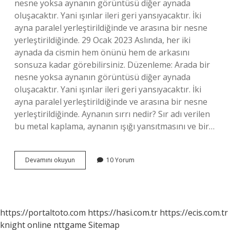
nesne yoksa aynanın görüntüsü diğer aynada
oluşacaktır. Yani ışınlar ileri geri yansıyacaktır. İki
ayna paralel yerleştirildiğinde ve arasına bir nesne
yerleştirildiğinde. 29 Ocak 2023 Aslında, her iki
aynada da cismin hem önünü hem de arkasını
sonsuza kadar görebilirsiniz. Düzenleme: Arada bir
nesne yoksa aynanın görüntüsü diğer aynada
oluşacaktır. Yani ışınlar ileri geri yansıyacaktır. İki
ayna paralel yerleştirildiğinde ve arasına bir nesne
yerleştirildiğinde. Aynanın sırrı nedir? Sır adı verilen
bu metal kaplama, aynanın ışığı yansıtmasını ve bir…
Iki
Devamını okuyun
10 Yorum
Ayna
Karşı
Karşıya
Gelirse
Ne
https://portaltoto.com
https://hasi.com.tr
https://ecis.com.tr
Olur
knight online
nttgame
Sitemap