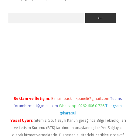
Arama
yeni giriş
betexper.xyz
Reklam ve İletişim:
E-mail:
backlinkpaneli@gmail.com
Teams:
forumhizmeti@gmail.com
Whatsapp: 0262 606 0 726
Telegram:
@karabul
Yasal Uyarı:
Sitemiz, 5651 Sayılı Kanun gereğince Bilgi Teknolojileri
ve İletişim Kurumu (BTK) tarafından onaylanmış bir Yer Sağlayıcı
olarak hizmet vermektedir. Bu nedenle, sitedeki içerikleri proaktif