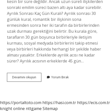
kesin bir süre değildir. Ancak uzun süreli ilişkilerden
sonraki emilim süreci bazen altı aya kadar sürebilir.
Ayrılık Sonrası Kaç Gün Kuralı? Ayrılık sonrası 30
günlük kural, romantik bir ilişkinin sona
ermesinden sonra her iki tarafın da birbirlerinden
uzak durması gerektiğini belirtir. Bu kurala göre,
tarafların 30 gün boyunca birbirleriyle iletişim
kurması, sosyal medyada birbirlerini takip etmesi
veya birbirleri hakkında herhangi bir şekilde haber
alması yasaktır. Erkeklerde ayrılık acısı ne kadar
sürer? Ayrılık acısının erkeklerde 45 gün…
Ayrılık
Devamını okuyun
Yorum Bırak
Süreci
Kaç
Gün
Sürer
https://portaltoto.com
https://hasi.com.tr
https://ecis.com.tr
knight online
nttgame
Sitemap