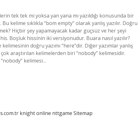
lerin tek tek mi yoksa yan yana mı yazıldığı konusunda bir
ır. Bu kelime sıklıkla “bom empty” olarak yanlış yazılır. Doğru
mek? Hiçbir şey yapamayacak kadar güçsüz ve her şeyi
s. Boşluk hissinin iki versiyonudur. Buara nasıl yazılır?
kelimesinin doğru yazımı “here”dir. Diğer yazımlar yanlış
n çok araştırılan kelimelerden biri “nobody” kelimesidir.
. “nobody” kelimesi…
is.com.tr
knight online
nttgame
Sitemap