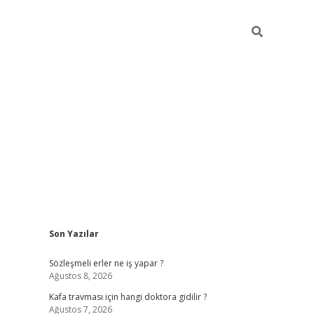
Sidebar
Son Yazılar
ilbet yeni giriş
Sözleşmeli erler ne iş yapar ?
Ağustos 8, 2026
Kafa travması için hangi doktora gidilir ?
Ağustos 7, 2026