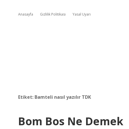
Anasayfa
Gizlilik Politikası
Yasal Uyarı
Etiket:
Bamteli nasıl yazılır TDK
Bom Bos Ne Demek