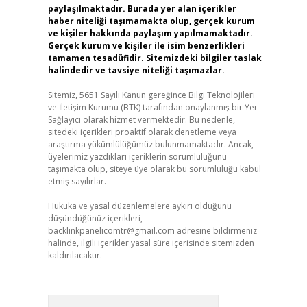
paylaşılmaktadır. Burada yer alan içerikler
haber niteliği taşımamakta olup, gerçek kurum
ve kişiler hakkında paylaşım yapılmamaktadır.
Gerçek kurum ve kişiler ile isim benzerlikleri
tamamen tesadüfidir. Sitemizdeki bilgiler taslak
halindedir ve tavsiye niteliği taşımazlar.
Sitemiz, 5651 Sayılı Kanun gereğince Bilgi Teknolojileri
ve İletişim Kurumu (BTK) tarafından onaylanmış bir Yer
Sağlayıcı olarak hizmet vermektedir. Bu nedenle,
sitedeki içerikleri proaktif olarak denetleme veya
araştırma yükümlülüğümüz bulunmamaktadır. Ancak,
üyelerimiz yazdıkları içeriklerin sorumluluğunu
taşımakta olup, siteye üye olarak bu sorumluluğu kabul
etmiş sayılırlar.
Hukuka ve yasal düzenlemelere aykırı olduğunu
düşündüğünüz içerikleri,
backlinkpanelicomtr@gmail.com
adresine bildirmeniz
halinde, ilgili içerikler yasal süre içerisinde sitemizden
kaldırılacaktır.
Arama