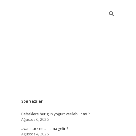
Sidebar
Son Yazılar
ilbet yeni giriş
Bebeklere her gün yoğurt verilebilir mi ?
Ağustos 6, 2026
avam tarz ne anlama gelir ?
Ağustos 4, 2026