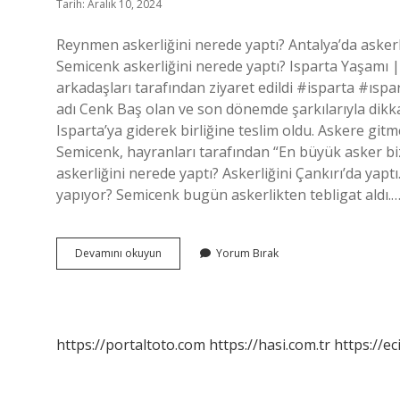
Tarih: Aralık 10, 2024
Reynmen askerliğini nerede yaptı? Antalya’da askerl
Semicenk askerliğini nerede yaptı? Isparta Yaşamı |
arkadaşları tarafından ziyaret edildi #isparta #ıspa
adı Cenk Baş olan ve son dönemde şarkılarıyla dikka
Isparta’ya giderek birliğine teslim oldu. Askere 
Semicenk, hayranları tarafından “En büyük asker bi
askerliğini nerede yaptı? Askerliğini Çankırı’da yaptı
yapıyor? Semicenk bugün askerlikten tebligat aldı.
Reynmen
Devamını okuyun
Yorum Bırak
Askerliğini
Yaptı
Mı
https://portaltoto.com
https://hasi.com.tr
https://ec