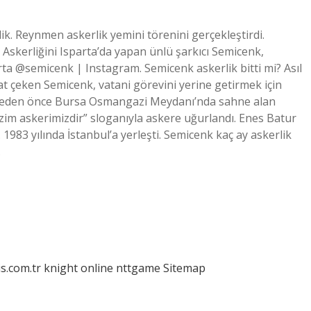
ik. Reynmen askerlik yemini törenini gerçekleştirdi.
 Askerliğini Isparta’da yapan ünlü şarkıcı Semicenk,
rta @semicenk | Instagram. Semicenk askerlik bitti mi? Asıl
t çeken Semicenk, vatani görevini yerine getirmek için
gitmeden önce Bursa Osmangazi Meydanı’nda sahne alan
zim askerimizdir” sloganıyla askere uğurlandı. Enes Batur
. 1983 yılında İstanbul’a yerleşti. Semicenk kaç ay askerlik
…
is.com.tr
knight online
nttgame
Sitemap