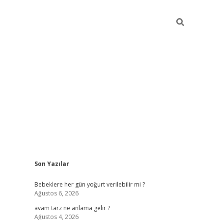
Sidebar
Son Yazılar
ilbet yeni giriş
Bebeklere her gün yoğurt verilebilir mi ?
Ağustos 6, 2026
avam tarz ne anlama gelir ?
Ağustos 4, 2026