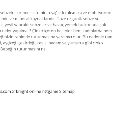
sebzeler üreme sisteminin sağlıklı çalışması ve embriyonun
amin ve mineral kaynaklarıdır. Taze organik sebze ve
ilek, yeşil yapraklı sebzeler ve havuç yemek bu konuda çok
n neler yapılmalı? Çinko içeren besinler hem kadınlarda hem
eğinizin rahimde tutunmasına yardımcı olur. Bu nedenle tam
eği, ayçiçeği çekirdeği, ceviz, badem ve yumurta gibi çinko
z. Bebeğin tutunmasını ne…
is.com.tr
knight online
nttgame
Sitemap