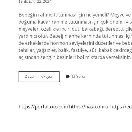
Tarih: Eylül 22, 2024
Bebeğin rahme tutunması için ne yemeli? Meyve ve 
doğuma kadar rahime tutunması için çok önemli vit
meyveler, özellikle incir, dut, balkabağı, dereotu, ç
yardımcı olur. Bebeğin anne karnında tutunması içi
de erkeklerde hormon seviyelerini düzenler ve beb
tahıllar, yağsız et, balık, fasulye, süt, kabak çekird
açısından zengin besinleri bol miktarda yemelisini
Bebeğin
Devamını okuyun
12 Yorum
Tutunması
Için
Ne
Tüketilmeli
https://portaltoto.com
https://hasi.com.tr
https://ec