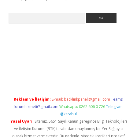
Arama
yeni giriş
betexper.xyz
Reklam ve İletişim:
E-mail:
backlinkpaneli@gmail.com
Teams:
forumhizmeti@gmail.com
Whatsapp: 0262 606 0 726
Telegram:
@karabul
Yasal Uyarı:
Sitemiz, 5651 Sayılı Kanun gereğince Bilgi Teknolojileri
ve İletişim Kurumu (BTK) tarafından onaylanmış bir Yer Sağlayıcı
olarak hizmet vermektedir. Bu nedenle, sitedeki içerikleri proaktif