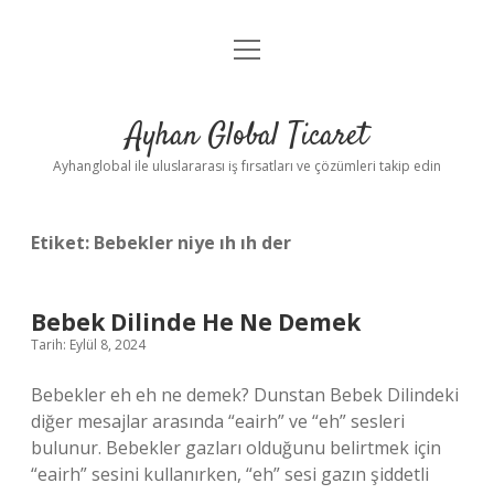
menüyü
Anasayfa
aç
Gizlilik Politikası
Ayhan Global Ticaret
Yasal Uyarı
Ayhanglobal ile uluslararası iş fırsatları ve çözümleri takip edin
Etiket:
Bebekler niye ıh ıh der
Bebek Dilinde He Ne Demek
Tarih: Eylül 8, 2024
Bebekler eh eh ne demek? Dunstan Bebek Dilindeki
diğer mesajlar arasında “eairh” ve “eh” sesleri
bulunur. Bebekler gazları olduğunu belirtmek için
“eairh” sesini kullanırken, “eh” sesi gazın şiddetli