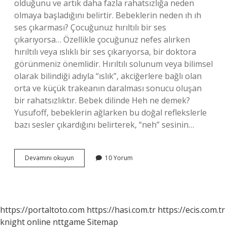
olduğunu ve artık daha fazla rahatsızlığa neden
olmaya başladığını belirtir. Bebeklerin neden ıh ıh
ses çıkarması? Çocuğunuz hırıltılı bir ses
çıkarıyorsa… Özellikle çocuğunuz nefes alırken
hırıltılı veya ıslıklı bir ses çıkarıyorsa, bir doktora
görünmeniz önemlidir. Hırıltılı solunum veya bilimsel
olarak bilindiği adıyla “ıslık”, akciğerlere bağlı olan
orta ve küçük trakeanın daralması sonucu oluşan
bir rahatsızlıktır. Bebek dilinde Heh ne demek?
Yusufoff, bebeklerin ağlarken bu doğal reflekslerle
bazı sesler çıkardığını belirterek, “neh” sesinin…
Bebek
Devamını okuyun
10 Yorum
Dilinde
He
Ne
Demek
https://portaltoto.com
https://hasi.com.tr
https://ecis.com.tr
knight online
nttgame
Sitemap