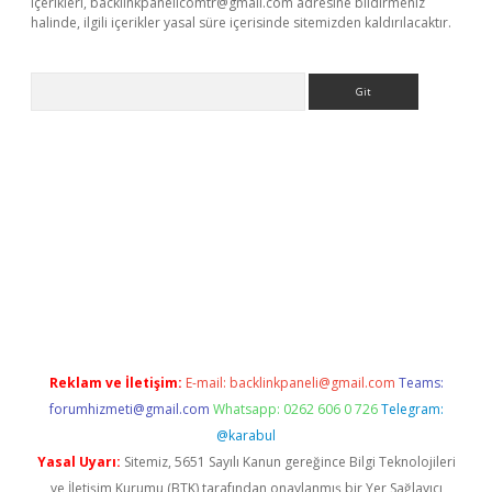
içerikleri,
backlinkpanelicomtr@gmail.com
adresine bildirmeniz
halinde, ilgili içerikler yasal süre içerisinde sitemizden kaldırılacaktır.
Arama
Reklam ve İletişim:
E-mail:
backlinkpaneli@gmail.com
Teams:
forumhizmeti@gmail.com
Whatsapp: 0262 606 0 726
Telegram:
@karabul
Yasal Uyarı:
Sitemiz, 5651 Sayılı Kanun gereğince Bilgi Teknolojileri
ve İletişim Kurumu (BTK) tarafından onaylanmış bir Yer Sağlayıcı