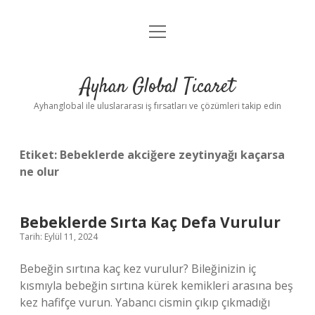
menüyü
Anasayfa
aç
Gizlilik Politikası
Ayhan Global Ticaret
Yasal Uyarı
Ayhanglobal ile uluslararası iş fırsatları ve çözümleri takip edin
Etiket:
Bebeklerde akciğere zeytinyağı kaçarsa
ne olur
Bebeklerde Sırta Kaç Defa Vurulur
Tarih: Eylül 11, 2024
Bebeğin sırtına kaç kez vurulur? Bileğinizin iç
kısmıyla bebeğin sırtına kürek kemikleri arasına beş
kez hafifçe vurun. Yabancı cismin çıkıp çıkmadığı