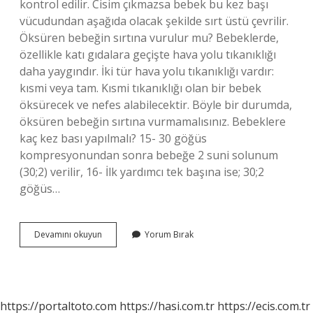
kontrol edilir. Cisim çıkmazsa bebek bu kez başı
vücudundan aşağıda olacak şekilde sırt üstü çevrilir.
Öksüren bebeğin sırtına vurulur mu? Bebeklerde,
özellikle katı gıdalara geçişte hava yolu tıkanıklığı
daha yaygındır. İki tür hava yolu tıkanıklığı vardır:
kısmi veya tam. Kısmi tıkanıklığı olan bir bebek
öksürecek ve nefes alabilecektir. Böyle bir durumda,
öksüren bebeğin sırtına vurmamalısınız. Bebeklere
kaç kez bası yapılmalı? 15- 30 göğüs
kompresyonundan sonra bebeğe 2 suni solunum
(30;2) verilir, 16- İlk yardımcı tek başına ise; 30;2
göğüs…
Bebeklerde
Devamını okuyun
Yorum Bırak
Sırta
Kaç
Defa
Vurulur
https://portaltoto.com
https://hasi.com.tr
https://ecis.com.tr