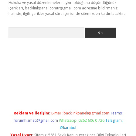
Hukuka ve yasal düzenlemelere aykırı olduğunu düşündüğünüz
içerikleri,
backlinkpanelicomtr@gmail.com
adresine bildirmeniz
halinde, ilgili içerikler yasal süre içerisinde sitemizden kaldırılacaktır.
Arama
yeni giriş
betexper.xyz
Reklam ve İletişim:
E-mail:
backlinkpaneli@gmail.com
Teams:
forumhizmeti@gmail.com
Whatsapp: 0262 606 0 726
Telegram:
@karabul
Yasal Uyarı:
Sitemiz, 5651 Sayılı Kanun gereğince Bilgi Teknolojileri