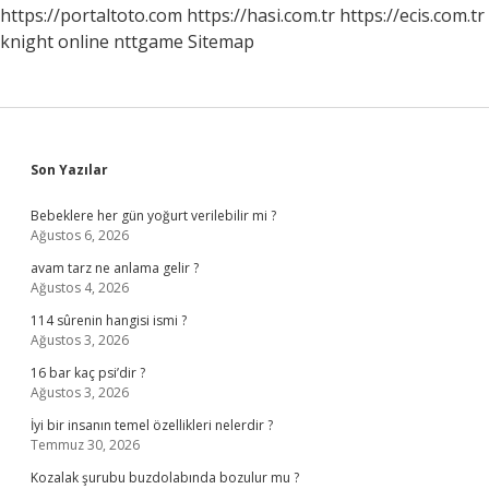
Ne
https://portaltoto.com
https://hasi.com.tr
https://ecis.com.tr
Zaman
knight online
nttgame
Sitemap
Biter
Sidebar
Son Yazılar
Bebeklere her gün yoğurt verilebilir mi ?
Ağustos 6, 2026
avam tarz ne anlama gelir ?
Ağustos 4, 2026
114 sûrenin hangisi ismi ?
Ağustos 3, 2026
16 bar kaç psi’dir ?
Ağustos 3, 2026
İyi bir insanın temel özellikleri nelerdir ?
Temmuz 30, 2026
Kozalak şurubu buzdolabında bozulur mu ?