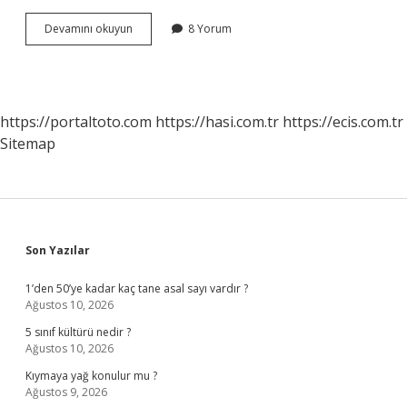
Beceri
Devamını okuyun
8 Yorum
Öğretim
Yöntemleri
Nelerdir
https://portaltoto.com
https://hasi.com.tr
https://ecis.com.tr
Sitemap
Sidebar
Son Yazılar
1’den 50’ye kadar kaç tane asal sayı vardır ?
Ağustos 10, 2026
5 sınıf kültürü nedir ?
Ağustos 10, 2026
Kıymaya yağ konulur mu ?
Ağustos 9, 2026