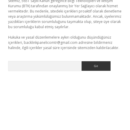
Sitemiz, 5651 Sayılı Kanun gereğince Bilgi Teknolojileri ve İletişim
Kurumu (BTK) tarafından onaylanmış bir Yer Sağlayıcı olarak hizmet
vermektedir. Bu nedenle, sitedeki içerikleri proaktif olarak denetleme
veya araştırma yükümlülüğümüz bulunmamaktadır. Ancak, üyelerimiz
yazdıkları içeriklerin sorumluluğunu taşımakta olup, siteye üye olarak
bu sorumluluğu kabul etmiş sayılırlar.
Hukuka ve yasal düzenlemelere aykırı olduğunu düşündüğünüz
içerikleri,
backlinkpanelicomtr@gmail.com
adresine bildirmeniz
halinde, ilgili içerikler yasal süre içerisinde sitemizden kaldırılacaktır.
Arama
 yeni giriş
betexper.xyz