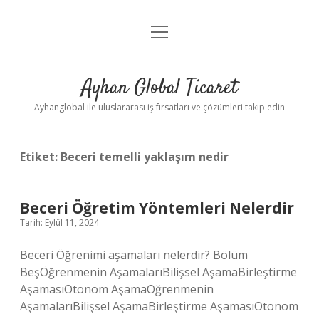
menüyü
Anasayfa
aç
Gizlilik Politikası
Ayhan Global Ticaret
Yasal Uyarı
Ayhanglobal ile uluslararası iş fırsatları ve çözümleri takip edin
Etiket:
Beceri temelli yaklaşım nedir
Beceri Öğretim Yöntemleri Nelerdir
Tarih: Eylül 11, 2024
Beceri Öğrenimi aşamaları nelerdir? Bölüm
BeşÖğrenmenin AşamalarıBilişsel AşamaBirleştirme
AşamasıOtonom AşamaÖğrenmenin
AşamalarıBilişsel AşamaBirleştirme AşamasıOtonom