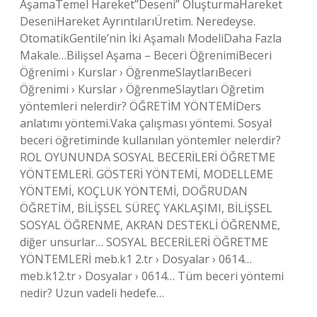
AşamaTemel Hareket”Deseni” OluşturmaHareket
DeseniHareket AyrıntılarıÜretim. Neredeyse.
OtomatikGentile’nin İki Aşamalı ModeliDaha Fazla
Makale…Bilişsel Aşama – Beceri ÖğrenimiBeceri
Öğrenimi › Kurslar › ÖğrenmeSlaytlarıBeceri
Öğrenimi › Kurslar › ÖğrenmeSlaytları Öğretim
yöntemleri nelerdir? ÖĞRETİM YÖNTEMİDers
anlatımı yöntemi.Vaka çalışması yöntemi. Sosyal
beceri öğretiminde kullanılan yöntemler nelerdir?
ROL OYUNUNDA SOSYAL BECERİLERİ ÖĞRETME
YÖNTEMLERİ. GÖSTERİ YÖNTEMİ, MODELLEME
YÖNTEMİ, KOÇLUK YÖNTEMİ, DOĞRUDAN
ÖĞRETİM, BİLİŞSEL SÜREÇ YAKLAŞIMI, BİLİŞSEL
SOSYAL ÖĞRENME, AKRAN DESTEKLİ ÖĞRENME,
diğer unsurlar… SOSYAL BECERİLERİ ÖĞRETME
YÖNTEMLERİ meb.k1 2.tr › Dosyalar › 0614…
meb.k12.tr › Dosyalar › 0614… Tüm beceri yöntemi
nedir? Uzun vadeli hedefe…