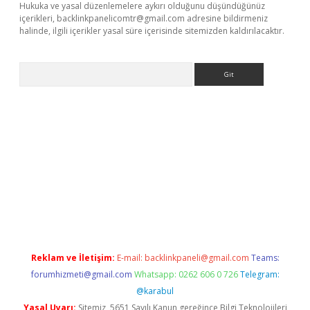
Hukuka ve yasal düzenlemelere aykırı olduğunu düşündüğünüz
içerikleri,
backlinkpanelicomtr@gmail.com
adresine bildirmeniz
halinde, ilgili içerikler yasal süre içerisinde sitemizden kaldırılacaktır.
Arama
 yeni giriş
betexper.xyz
Reklam ve İletişim:
E-mail:
backlinkpaneli@gmail.com
Teams:
forumhizmeti@gmail.com
Whatsapp: 0262 606 0 726
Telegram:
@karabul
Yasal Uyarı:
Sitemiz, 5651 Sayılı Kanun gereğince Bilgi Teknolojileri