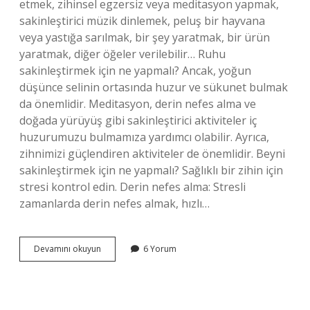
etmek, zihinsel egzersiz veya meditasyon yapmak,
sakinleştirici müzik dinlemek, peluş bir hayvana
veya yastığa sarılmak, bir şey yaratmak, bir ürün
yaratmak, diğer öğeler verilebilir… Ruhu
sakinleştirmek için ne yapmalı? Ancak, yoğun
düşünce selinin ortasında huzur ve sükunet bulmak
da önemlidir. Meditasyon, derin nefes alma ve
doğada yürüyüş gibi sakinleştirici aktiviteler iç
huzurumuzu bulmamıza yardımcı olabilir. Ayrıca,
zihnimizi güçlendiren aktiviteler de önemlidir. Beyni
sakinleştirmek için ne yapmalı? Sağlıklı bir zihin için
stresi kontrol edin. Derin nefes alma: Stresli
zamanlarda derin nefes almak, hızlı…
Kendini
Devamını okuyun
6 Yorum
Sakinleştirmek
Için
Ne
Yapmalı