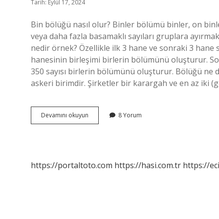
Tarih: Eylül 17, 2024
Bin bölüğü nasıl olur? Binler bölümü binler, on bin
veya daha fazla basamaklı sayıları gruplara ayırmak 
nedir örnek? Özellikle ilk 3 hane ve sonraki 3 hane sı
hanesinin birleşimi birlerin bölümünü oluşturur. So
350 sayısı birlerin bölümünü oluşturur. Bölüğü ne d
askeri birimdir. Şirketler bir karargah ve en az iki 
Bin
Devamını okuyun
8 Yorum
Bölüğü
Nedir
Örnek
https://portaltoto.com
https://hasi.com.tr
https://ec