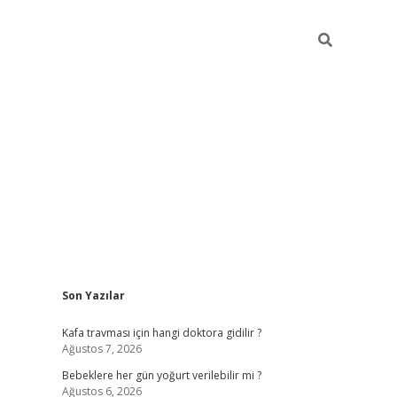
Sidebar
Son Yazılar
ilbet yeni giriş
Kafa travması için hangi doktora gidilir ?
Ağustos 7, 2026
Bebeklere her gün yoğurt verilebilir mi ?
Ağustos 6, 2026