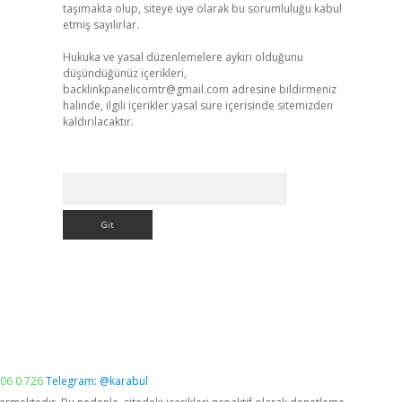
taşımakta olup, siteye üye olarak bu sorumluluğu kabul
etmiş sayılırlar.
Hukuka ve yasal düzenlemelere aykırı olduğunu
düşündüğünüz içerikleri,
backlinkpanelicomtr@gmail.com
adresine bildirmeniz
halinde, ilgili içerikler yasal süre içerisinde sitemizden
kaldırılacaktır.
Arama
06 0 726
Telegram: @karabul