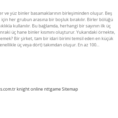
ler ve yüz binler basamaklarının birleşiminden oluşur. Beş
için her grubun arasına bir boşluk bırakılır. Birler bölüğü
klıkla kullanılır. Bu bağlamda, herhangi bir sayının ilk üç
nraki üç hane binler kısmını oluşturur. Yukarıdaki örnekte,
emek? Bir şirket, tam bir idari birimi temsil eden en küçük
(genellikle üç veya dört) takımdan oluşur. En az 100…
is.com.tr
knight online
nttgame
Sitemap