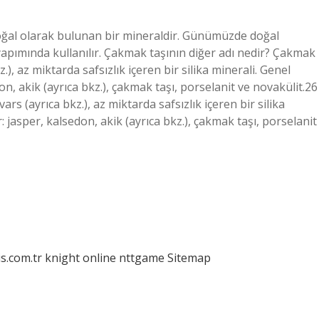
oğal olarak bulunan bir mineraldir. Günümüzde doğal
apımında kullanılır. Çakmak taşının diğer adı nedir? Çakmak
.), az miktarda safsızlık içeren bir silika minerali. Genel
don, akik (ayrıca bkz.), çakmak taşı, porselanit ve novakülit.26
s (ayrıca bkz.), az miktarda safsızlık içeren bir silika
r: jasper, kalsedon, akik (ayrıca bkz.), çakmak taşı, porselanit
is.com.tr
knight online
nttgame
Sitemap