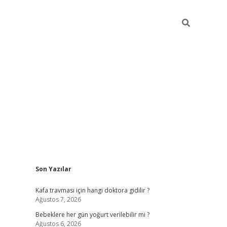
Sidebar
Son Yazılar
ilbet yeni giriş
Kafa travması için hangi doktora gidilir ?
Ağustos 7, 2026
Bebeklere her gün yoğurt verilebilir mi ?
Ağustos 6, 2026