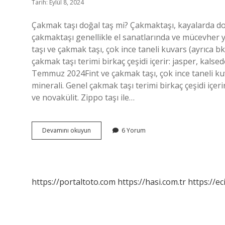
Tarih: Eylül 8, 2024
Çakmak taşı doğal taş mi? Çakmaktaşı, kayalarda d
çakmaktaşı genellikle el sanatlarında ve mücevher y
taşı ve çakmak taşı, çok ince taneli kuvars (ayrıca bkz
çakmak taşı terimi birkaç çeşidi içerir: jasper, kalse
Temmuz 2024Fint ve çakmak taşı, çok ince taneli kuvar
minerali. Genel çakmak taşı terimi birkaç çeşidi içeri
ve novakülit. Zippo taşı ile…
Çakmak
Devamını okuyun
6 Yorum
Taşı
Ne
Renk
https://portaltoto.com
https://hasi.com.tr
https://ec