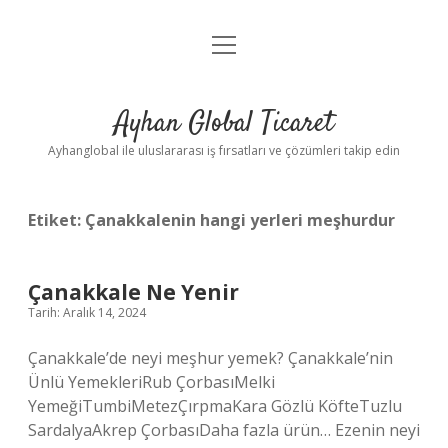
menüyü
Anasayfa
aç
Gizlilik Politikası
Ayhan Global Ticaret
Yasal Uyarı
Ayhanglobal ile uluslararası iş fırsatları ve çözümleri takip edin
Etiket:
Çanakkalenin hangi yerleri meşhurdur
Çanakkale Ne Yenir
Tarih: Aralık 14, 2024
Çanakkale’de neyi meşhur yemek? Çanakkale’nin
Ünlü YemekleriRub ÇorbasıMelki
YemeğiTumbiMetezÇırpmaKara Gözlü KöfteTuzlu
SardalyaAkrep ÇorbasıDaha fazla ürün… Ezenin neyi