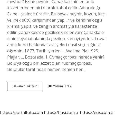
meşhur? Ezine peyniri, Çanakkale’nin en ünlü
lezzetlerinden biri olarak kabul edilir. Adını aldığı
Ezine ilçesinde üretilir. Bu beyaz peynir, koyun, keçi
ve inek sütü karışımından yapılır ve kendine özgü
kremsi yapısı ve zengin aromasıyla karakterize
edilir. Çanakkale’de gezilecek neler var? Çanakkale
ilinin seyahat alanında gezilecek en iyi yerler. Truva
antik kenti hakkında tavsiyeleri nasıl seçeceğinizi
öğrenin. 1.877. Tarihi yerler. … Ayazma Plajı. 925.
Plajlar. … Bozcaada. 1. Ovmaç çorbası nerede yenir?
Bolu’ya özgü bir lezzet olan rubmaç çorbası,
Bolulular tarafından hemen hemen her…
Çanakkale
Devamını okuyun
Yorum Bırak
Ne
Yenir
https://portaltoto.com
https://hasi.com.tr
https://ecis.com.tr