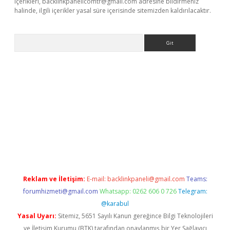
içerikleri,
backlinkpanelicomtr@gmail.com
adresine bildirmeniz
halinde, ilgili içerikler yasal süre içerisinde sitemizden kaldırılacaktır.
Arama
yeni giriş
betexper.xyz
Reklam ve İletişim:
E-mail:
backlinkpaneli@gmail.com
Teams:
forumhizmeti@gmail.com
Whatsapp: 0262 606 0 726
Telegram:
@karabul
Yasal Uyarı:
Sitemiz, 5651 Sayılı Kanun gereğince Bilgi Teknolojileri
ve İletişim Kurumu (BTK) tarafından onaylanmış bir Yer Sağlayıcı