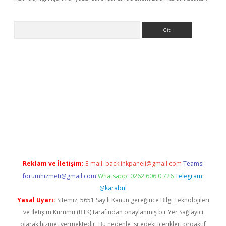
Arama
 yeni giriş
betexper.xyz
Reklam ve İletişim:
E-mail:
backlinkpaneli@gmail.com
Teams:
forumhizmeti@gmail.com
Whatsapp: 0262 606 0 726
Telegram:
@karabul
Yasal Uyarı:
Sitemiz, 5651 Sayılı Kanun gereğince Bilgi Teknolojileri
ve İletişim Kurumu (BTK) tarafından onaylanmış bir Yer Sağlayıcı
olarak hizmet vermektedir. Bu nedenle, sitedeki içerikleri proaktif