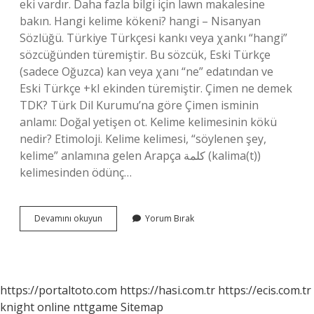
eki vardır. Daha fazla bilgi için lawn makalesine
bakın. Hangi kelime kökeni? hangi – Nisanyan
Sözlüğü. Türkiye Türkçesi kankı veya χankı “hangi”
sözcüğünden türemiştir. Bu sözcük, Eski Türkçe
(sadece Oğuzca) kan veya χanı “ne” edatından ve
Eski Türkçe +kI ekinden türemiştir. Çimen ne demek
TDK? Türk Dil Kurumu’na göre Çimen isminin
anlamı: Doğal yetişen ot. Kelime kelimesinin kökü
nedir? Etimoloji. Kelime kelimesi, “söylenen şey,
kelime” anlamına gelen Arapça كلمة (kalima(t))
kelimesinden ödünç…
Çimen
Devamını okuyun
Yorum Bırak
Kelimesi
Hangi
Dilden
https://portaltoto.com
https://hasi.com.tr
https://ecis.com.tr
knight online
nttgame
Sitemap