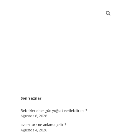
Sidebar
Son Yazılar
ilbet yeni giri
Bebeklere her gün yoğurt verilebilir mi ?
Ağustos 6, 2026
avam tarz ne anlama gelir ?
Ağustos 4, 2026