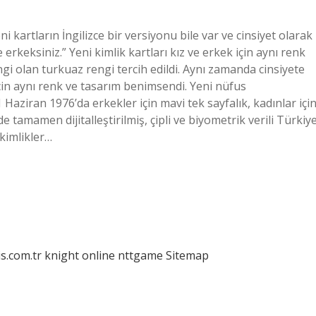
ni kartların İngilizce bir versiyonu bile var ve cinsiyet olarak
 erkeksiniz.” Yeni kimlik kartları kız ve erkek için aynı renk
i olan turkuaz rengi tercih edildi. Aynı zamanda cinsiyete
çin aynı renk ve tasarım benimsendi. Yeni nüfus
 Haziran 1976’da erkekler için mavi tek sayfalık, kadınlar içi
 tamamen dijitalleştirilmiş, çipli ve biyometrik verili Türkiy
 kimlikler…
is.com.tr
knight online
nttgame
Sitemap