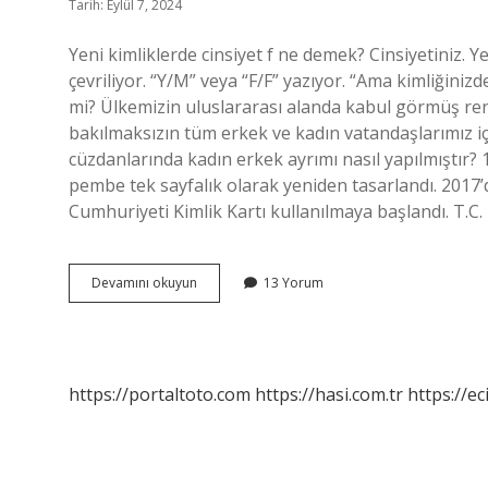
Tarih: Eylül 7, 2024
Yeni kimliklerde cinsiyet f ne demek? Cinsiyetiniz. Ye
çevriliyor. “Y/M” veya “F/F” yazıyor. “Ama kimliğinizde
mi? Ülkemizin uluslararası alanda kabul görmüş reng
bakılmaksızın tüm erkek ve kadın vatandaşlarımız i
cüzdanlarında kadın erkek ayrımı nasıl yapılmıştır? 1
pembe tek sayfalık olarak yeniden tasarlandı. 2017’de
Cumhuriyeti Kimlik Kartı kullanılmaya başlandı. T.C.
Tc
Devamını okuyun
13 Yorum
Kimlik
Kartında
Cinsiyet
Nasıl
Belirlenir
https://portaltoto.com
https://hasi.com.tr
https://ec