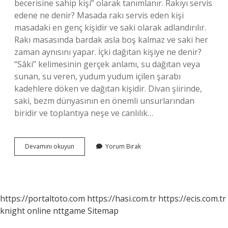
becerisine sahip kişi” olarak tanımlanır. Rakıyı servis
edene ne denir? Masada rakı servis eden kişi
masadaki en genç kişidir ve saki olarak adlandırılır.
Rakı masasında bardak asla boş kalmaz ve saki her
zaman aynısını yapar. İçki dağıtan kişiye ne denir?
“Sâki” kelimesinin gerçek anlamı, su dağıtan veya
sunan, su veren, yudum yudum içilen şarabı
kadehlere döken ve dağıtan kişidir. Divan şiirinde,
saki, bezm dünyasının en önemli unsurlarından
biridir ve toplantıya neşe ve canlılık…
İÇki
Devamını okuyun
Yorum Bırak
Servisi
Yapan
Kişiye
Ne
Denir
https://portaltoto.com
https://hasi.com.tr
https://ecis.com.tr
knight online
nttgame
Sitemap