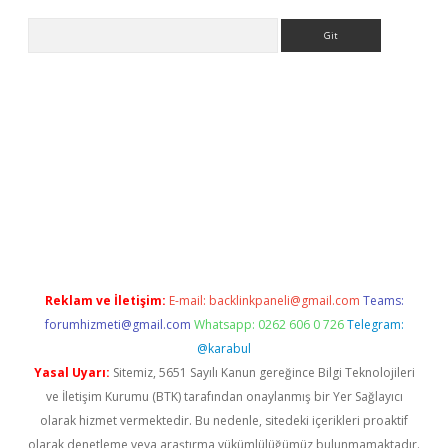
Arama
t yeni giriş
betexper.xyz
Reklam ve İletişim:
E-mail:
backlinkpaneli@gmail.com
Teams:
forumhizmeti@gmail.com
Whatsapp: 0262 606 0 726
Telegram:
@karabul
Yasal Uyarı:
Sitemiz, 5651 Sayılı Kanun gereğince Bilgi Teknolojileri
ve İletişim Kurumu (BTK) tarafından onaylanmış bir Yer Sağlayıcı
olarak hizmet vermektedir. Bu nedenle, sitedeki içerikleri proaktif
olarak denetleme veya araştırma yükümlülüğümüz bulunmamaktadır.