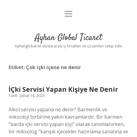
menüyü
Anasayfa
aç
Gizlilik Politikası
Ayhan Global Ticaret
Yasal Uyarı
Ayhanglobal ile uluslararası iş fırsatları ve çözümleri takip edin
Etiket:
Çok içki içene ne denir
İÇki Servisi Yapan Kişiye Ne Denir
Tarih: Şubat 18, 2025
Alkol servisi yapana ne denir? Barmenlik ve
miksoloji birbirine yakın kavramlardır. Bir barmen
“barda içki servisi yapan kişi” olarak tanımlanırken,
bir miksolog “karışık içecekler hazırlama sanatına ve