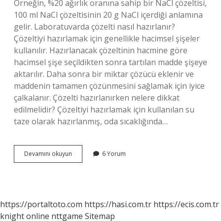
Örneğin, %20 ağırlık oranına sahip bir NaCl çözeltisi,
100 ml NaCl çözeltisinin 20 g NaCl içerdiği anlamına
gelir. Laboratuvarda çözelti nasıl hazırlanır?
Çözeltiyi hazırlamak için genellikle hacimsel şişeler
kullanılır. Hazırlanacak çözeltinin hacmine göre
hacimsel şişe seçildikten sonra tartılan madde şişeye
aktarılır. Daha sonra bir miktar çözücü eklenir ve
maddenin tamamen çözünmesini sağlamak için iyice
çalkalanır. Çözelti hazırlanırken nelere dikkat
edilmelidir? Çözeltiyi hazırlamak için kullanılan su
taze olarak hazırlanmış, oda sıcaklığında…
Çözelti
Devamını okuyun
6 Yorum
Nasıl
Hazırlanır
Kısaca
https://portaltoto.com
https://hasi.com.tr
https://ecis.com.tr
knight online
nttgame
Sitemap