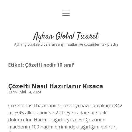
menüyü
Anasayfa
aç
Gizlilik Politikası
Ayhan Global Ticaret
Yasal Uyarı
Ayhanglobal ile uluslararası iş fırsatları ve çözümleri takip edin
Etiket:
Çözelti nedir 10 sınıf
Çözelti Nasıl Hazırlanır Kısaca
Tarih: Eylül 14, 2024
Çözelti nasıl hazırlanır? Çözeltiyi hazırlamak için 842
ml %95 alkol alınır ve 2 litreye kadar saf su ile
doldurulur. Hacim – ağırlık yüzdesi: Çözünen
maddenin 100 hacim birimindeki ağırlığını belirtir.