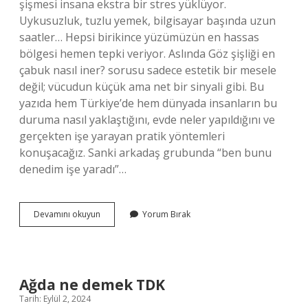
şişmesi insana ekstra bir stres yüklüyor.
Uykusuzluk, tuzlu yemek, bilgisayar başında uzun
saatler… Hepsi birikince yüzümüzün en hassas
bölgesi hemen tepki veriyor. Aslında Göz şişliği en
çabuk nasıl iner? sorusu sadece estetik bir mesele
değil; vücudun küçük ama net bir sinyali gibi. Bu
yazıda hem Türkiye’de hem dünyada insanların bu
duruma nasıl yaklaştığını, evde neler yapıldığını ve
gerçekten işe yarayan pratik yöntemleri
konuşacağız. Sanki arkadaş grubunda “ben bunu
denedim işe yaradı”…
Göz
Devamını okuyun
Yorum Bırak
şişliği
en
çabuk
nasıl
iner
Ağda ne demek TDK
?
Tarih: Eylül 2, 2024