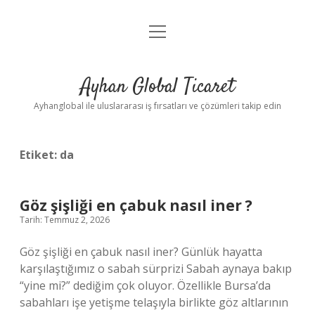
menüyü
Anasayfa
aç
Gizlilik Politikası
Ayhan Global Ticaret
Yasal Uyarı
Ayhanglobal ile uluslararası iş fırsatları ve çözümleri takip edin
Etiket:
da
Göz şişliği en çabuk nasıl iner ?
Tarih: Temmuz 2, 2026
Göz şişliği en çabuk nasıl iner? Günlük hayatta
karşılaştığımız o sabah sürprizi Sabah aynaya bakıp
“yine mi?” dediğim çok oluyor. Özellikle Bursa’da
sabahları işe yetişme telaşıyla birlikte göz altlarının