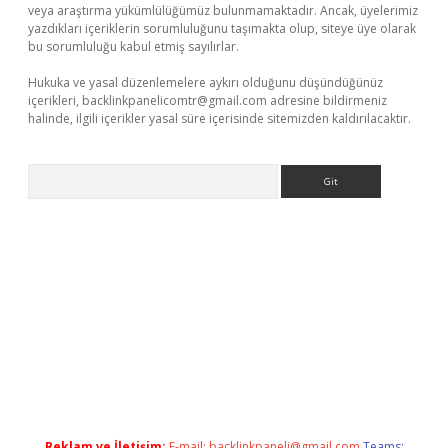
veya araştırma yükümlülüğümüz bulunmamaktadır. Ancak, üyelerimiz
yazdıkları içeriklerin sorumluluğunu taşımakta olup, siteye üye olarak
bu sorumluluğu kabul etmiş sayılırlar.
Hukuka ve yasal düzenlemelere aykırı olduğunu düşündüğünüz
içerikleri,
backlinkpanelicomtr@gmail.com
adresine bildirmeniz
halinde, ilgili içerikler yasal süre içerisinde sitemizden kaldırılacaktır.
Arama
ni giriş
betexper.xyz
Reklam ve İletişim:
E-mail:
backlinkpaneli@gmail.com
Teams: