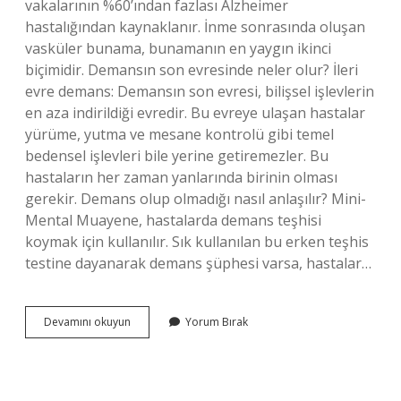
vakalarının %60’ından fazlası Alzheimer
hastalığından kaynaklanır. İnme sonrasında oluşan
vasküler bunama, bunamanın en yaygın ikinci
biçimidir. Demansın son evresinde neler olur? İleri
evre demans: Demansın son evresi, bilişsel işlevlerin
en aza indirildiği evredir. Bu evreye ulaşan hastalar
yürüme, yutma ve mesane kontrolü gibi temel
bedensel işlevleri bile yerine getiremezler. Bu
hastaların her zaman yanlarında birinin olması
gerekir. Demans olup olmadığı nasıl anlaşılır? Mini-
Mental Muayene, hastalarda demans teşhisi
koymak için kullanılır. Sık kullanılan bu erken teşhis
testine dayanarak demans şüphesi varsa, hastalar…
Alzheimer
Devamını okuyun
Yorum Bırak
Ve
Demans
Arasındaki
Fark