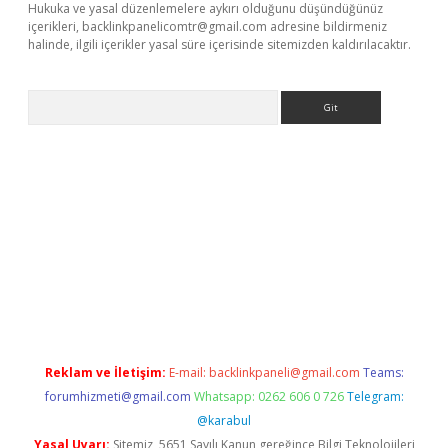
Hukuka ve yasal düzenlemelere aykırı olduğunu düşündüğünüz
içerikleri,
backlinkpanelicomtr@gmail.com
adresine bildirmeniz
halinde, ilgili içerikler yasal süre içerisinde sitemizden kaldırılacaktır.
Arama
t yeni giriş
betexper.xyz
Reklam ve İletişim:
E-mail:
backlinkpaneli@gmail.com
Teams:
forumhizmeti@gmail.com
Whatsapp: 0262 606 0 726
Telegram:
@karabul
Yasal Uyarı:
Sitemiz, 5651 Sayılı Kanun gereğince Bilgi Teknolojileri