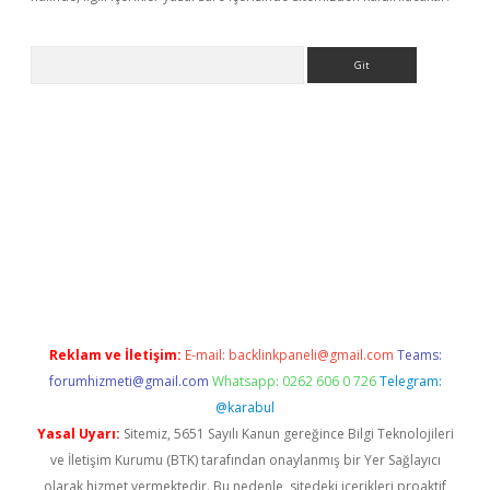
Arama
 yeni giriş
betexper.xyz
Reklam ve İletişim:
E-mail:
backlinkpaneli@gmail.com
Teams:
forumhizmeti@gmail.com
Whatsapp: 0262 606 0 726
Telegram:
@karabul
Yasal Uyarı:
Sitemiz, 5651 Sayılı Kanun gereğince Bilgi Teknolojileri
ve İletişim Kurumu (BTK) tarafından onaylanmış bir Yer Sağlayıcı
olarak hizmet vermektedir. Bu nedenle, sitedeki içerikleri proaktif