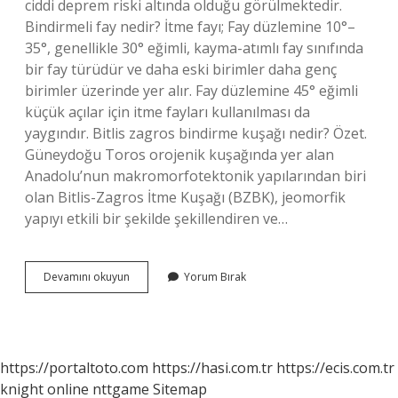
ciddi deprem riski altında olduğu görülmektedir.
Bindirmeli fay nedir? İtme fayı; Fay düzlemine 10°–
35°, genellikle 30° eğimli, kayma-atımlı fay sınıfında
bir fay türüdür ve daha eski birimler daha genç
birimler üzerinde yer alır. Fay düzlemine 45° eğimli
küçük açılar için itme fayları kullanılması da
yaygındır. Bitlis zagros bindirme kuşağı nedir? Özet.
Güneydoğu Toros orojenik kuşağında yer alan
Anadolu’nun makromorfotektonik yapılarından biri
olan Bitlis-Zagros İtme Kuşağı (BZBK), jeomorfik
yapıyı etkili bir şekilde şekillendiren ve…
Bindirme
Devamını okuyun
Yorum Bırak
Kuşağı
Nedir
https://portaltoto.com
https://hasi.com.tr
https://ecis.com.tr
knight online
nttgame
Sitemap