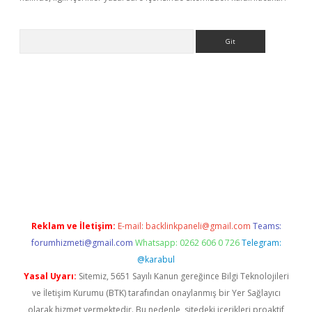
Arama
 yeni giriş
betexper.xyz
Reklam ve İletişim:
E-mail:
backlinkpaneli@gmail.com
Teams:
forumhizmeti@gmail.com
Whatsapp: 0262 606 0 726
Telegram:
@karabul
Yasal Uyarı:
Sitemiz, 5651 Sayılı Kanun gereğince Bilgi Teknolojileri
ve İletişim Kurumu (BTK) tarafından onaylanmış bir Yer Sağlayıcı
olarak hizmet vermektedir. Bu nedenle, sitedeki içerikleri proaktif