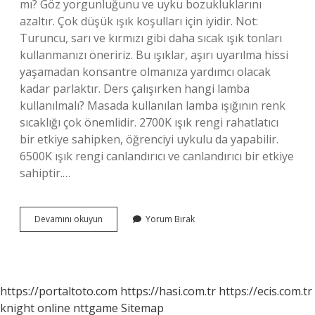
mı? Göz yorgunluğunu ve uyku bozukluklarını
azaltır. Çok düşük ışık koşulları için iyidir. Not:
Turuncu, sarı ve kırmızı gibi daha sıcak ışık tonları
kullanmanızı öneririz. Bu ışıklar, aşırı uyarılma hissi
yaşamadan konsantre olmanıza yardımcı olacak
kadar parlaktır. Ders çalışırken hangi lamba
kullanılmalı? Masada kullanılan lamba ışığının renk
sıcaklığı çok önemlidir. 2700K ışık rengi rahatlatıcı
bir etkiye sahipken, öğrenciyi uykulu da yapabilir.
6500K ışık rengi canlandırıcı ve canlandırıcı bir etkiye
sahiptir.…
Sarı
Devamını okuyun
Yorum Bırak
Işıkta
Ders
Çalışılır
Mı
https://portaltoto.com
https://hasi.com.tr
https://ecis.com.tr
knight online
nttgame
Sitemap