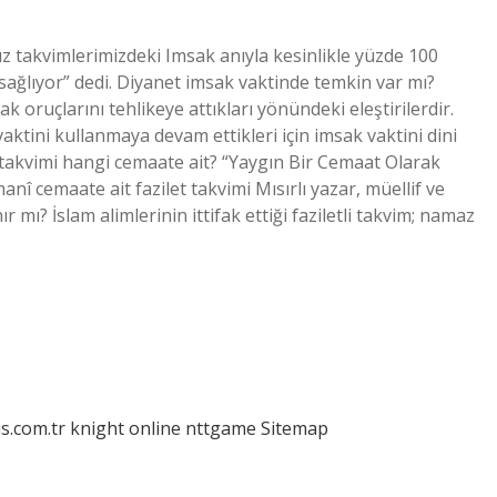
takvimlerimizdeki Imsak anıyla kesinlikle yüzde 100
ağlıyor” dedi. Diyanet imsak vaktinde temkin var mı?
ak oruçlarını tehlikeye attıkları yönündeki eleştirilerdir.
ktini kullanmaya devam ettikleri için imsak vaktini dini
 takvimi hangi cemaate ait? “Yaygın Bir Cemaat Olarak
nî cemaate ait fazilet takvimi Mısırlı yazar, müellif ve
 mı? İslam alimlerinin ittifak ettiği faziletli takvim; namaz
is.com.tr
knight online
nttgame
Sitemap