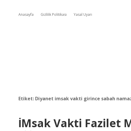
Anasayfa
Gizlilik Politikası
Yasal Uyarı
Etiket:
Diyanet imsak vakti girince sabah namazı
İMsak Vakti Fazilet 