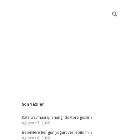
Sidebar
Son Yazılar
ilbet yeni giriş
betexper.xyz
Kafa travması için hangi doktora gidilir ?
Ağustos 7, 2026
Bebeklere her gün yoğurt verilebilir mi ?
Ağustos 6, 2026