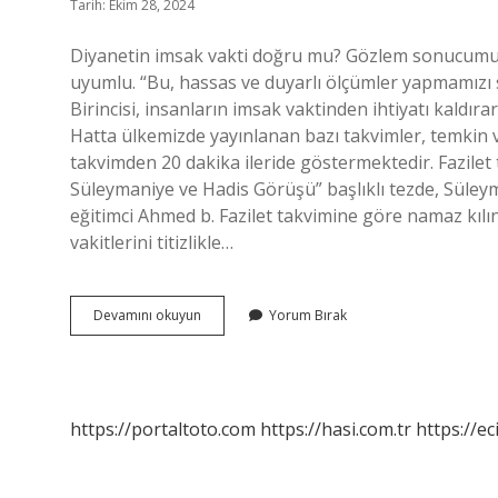
Tarih: Ekim 28, 2024
Diyanetin imsak vakti doğru mu? Gözlem sonucumuz 
uyumlu. “Bu, hassas ve duyarlı ölçümler yapmamızı s
Birincisi, insanların imsak vaktinden ihtiyatı kaldırar
Hatta ülkemizde yayınlanan bazı takvimler, temkin va
takvimden 20 dakika ileride göstermektedir. Fazilet
Süleymaniye ve Hadis Görüşü” başlıklı tezde, Süleyma
eğitimci Ahmed b. Fazilet takvimine göre namaz kılınır
vakitlerini titizlikle…
İMsak
Devamını okuyun
Yorum Bırak
Vakti
Fazilet
Mi
Diyanet
Mi
https://portaltoto.com
https://hasi.com.tr
https://ec