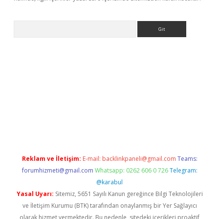
Arama
yeni giriş
betexper.xyz
Reklam ve İletişim:
E-mail:
backlinkpaneli@gmail.com
Teams:
forumhizmeti@gmail.com
Whatsapp: 0262 606 0 726
Telegram:
@karabul
Yasal Uyarı:
Sitemiz, 5651 Sayılı Kanun gereğince Bilgi Teknolojileri
ve İletişim Kurumu (BTK) tarafından onaylanmış bir Yer Sağlayıcı
olarak hizmet vermektedir. Bu nedenle, sitedeki içerikleri proaktif