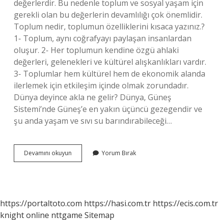
değerlerdir. Bu nedenle toplum ve sosyal yaşam için
gerekli olan bu değerlerin devamlılığı çok önemlidir.
Toplum nedir, toplumun özelliklerini kısaca yazınız.?
1- Toplum, aynı coğrafyayı paylaşan insanlardan
oluşur. 2- Her toplumun kendine özgü ahlaki
değerleri, gelenekleri ve kültürel alışkanlıkları vardır.
3- Toplumlar hem kültürel hem de ekonomik alanda
ilerlemek için etkileşim içinde olmak zorundadır.
Dünya deyince akla ne gelir? Dünya, Güneş
Sistemi’nde Güneş’e en yakın üçüncü gezegendir ve
şu anda yaşam ve sıvı su barındırabileceği…
Toplum
Devamını okuyun
Yorum Bırak
Deyince
Akla
Ne
Gelir
https://portaltoto.com
https://hasi.com.tr
https://ecis.com.tr
knight online
nttgame
Sitemap