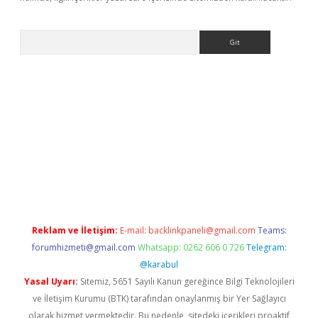
Arama
yeni giriş
betexper.xyz
Reklam ve İletişim:
E-mail:
backlinkpaneli@gmail.com
Teams:
forumhizmeti@gmail.com
Whatsapp: 0262 606 0 726
Telegram:
@karabul
Yasal Uyarı:
Sitemiz, 5651 Sayılı Kanun gereğince Bilgi Teknolojileri
ve İletişim Kurumu (BTK) tarafından onaylanmış bir Yer Sağlayıcı
olarak hizmet vermektedir. Bu nedenle, sitedeki içerikleri proaktif