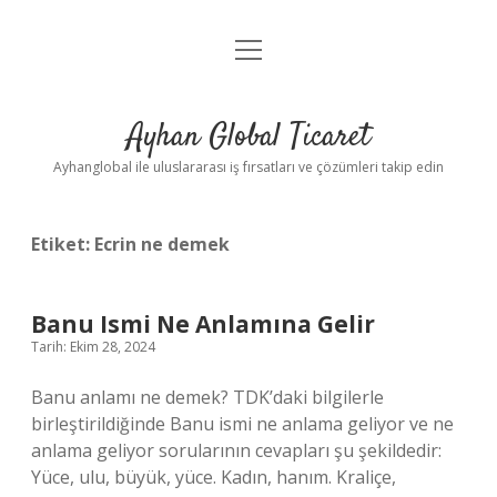
menüyü
Anasayfa
aç
Gizlilik Politikası
Ayhan Global Ticaret
Yasal Uyarı
Ayhanglobal ile uluslararası iş fırsatları ve çözümleri takip edin
Etiket:
Ecrin ne demek
Banu Ismi Ne Anlamına Gelir
Tarih: Ekim 28, 2024
Banu anlamı ne demek? TDK’daki bilgilerle
birleştirildiğinde Banu ismi ne anlama geliyor ve ne
anlama geliyor sorularının cevapları şu şekildedir:
Yüce, ulu, büyük, yüce. Kadın, hanım. Kraliçe,