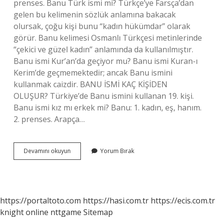
prenses. Banu Türk ismi mi? Türkçe’ye Farsça’dan
gelen bu kelimenin sözlük anlamına bakacak
olursak, çoğu kişi bunu “kadın hükümdar” olarak
görür. Banu kelimesi Osmanlı Türkçesi metinlerinde
“çekici ve güzel kadın” anlamında da kullanılmıştır.
Banu ismi Kur’an’da geçiyor mu? Banu ismi Kuran-ı
Kerim’de geçmemektedir; ancak Banu ismini
kullanmak caizdir. BANU İSMİ KAÇ KİŞİDEN
OLUŞUR? Türkiye’de Banu ismini kullanan 19. kişi.
Banu ismi kız mı erkek mi? Banu: 1. kadın, eş, hanım.
2. prenses. Arapça…
Banu
Devamını okuyun
Yorum Bırak
Ismi
Ne
Anlamına
Gelir
https://portaltoto.com
https://hasi.com.tr
https://ecis.com.tr
knight online
nttgame
Sitemap