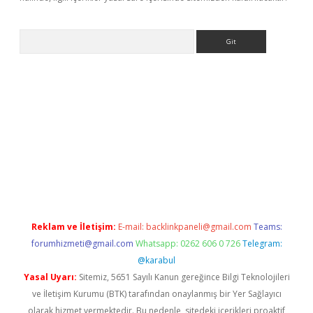
Arama
yeni giriş
betexper.xyz
Reklam ve İletişim:
E-mail:
backlinkpaneli@gmail.com
Teams:
forumhizmeti@gmail.com
Whatsapp: 0262 606 0 726
Telegram:
@karabul
Yasal Uyarı:
Sitemiz, 5651 Sayılı Kanun gereğince Bilgi Teknolojileri
ve İletişim Kurumu (BTK) tarafından onaylanmış bir Yer Sağlayıcı
olarak hizmet vermektedir. Bu nedenle, sitedeki içerikleri proaktif