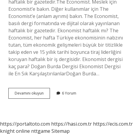
haftalık bir gazetedir.The Economist. Meslek için
Economist’e bakın. Diğer kullanımlar için The
Economist’e (anlam ayrımı) bakın. The Economist,
basılı dergi formatında ve dijital olarak yayınlanan
haftalık bir gazetedir. Ekonomist haftalık mı? The
Economist, her hafta Türkiye ekonomisinin nabzını
tutan, tüm ekonomik gelişmeleri büyük bir titizlikle
takip eden ve 15 yıllık tarihi boyunca tiraj liderliğini
koruyan haftalık bir iş dergisidir. Ekonomist dergisi
kaç para? Doğan Burda Dergisi Ekonomist Dergisi
ile En Sık KarşılaştırılanlarDoğan Burda…
Ekonomist
Devamını okuyun
6 Yorum
Dergisi
Aylık
Mı
https://portaltoto.com
https://hasi.com.tr
https://ecis.com.tr
knight online
nttgame
Sitemap