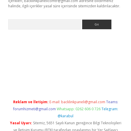
içerikleri,
backlinkpanelicomtr@gmail.com
adresine bildirmeniz
halinde, ilgili içerikler yasal süre içerisinde sitemizden kaldırılacaktır.
Arama
 yeni giriş
betexper.xyz
Reklam ve İletişim:
E-mail:
backlinkpaneli@gmail.com
Teams:
forumhizmeti@gmail.com
Whatsapp: 0262 606 0 726
Telegram:
@karabul
Yasal Uyarı:
Sitemiz, 5651 Sayılı Kanun gereğince Bilgi Teknolojileri
ve İletişim Kurumu (BTK) tarafından onaylanmış bir Yer Sağlayıcı