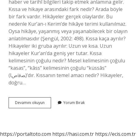
haber ve tarihî bilgileri takip etmek anlamına gelir.
Kıssa ve hikaye arasındaki fark nedir? Arada böyle
bir fark vardır. Hikâyeler gerçek olaylardır. Bu
nedenle Kur’an-ı Kerim’de hikâye terimi kullanılmaz.
Oysa hikâye, yaşanmış veya yaşanabilecek bir olayın
anlatılmasıdır (Şengül, 2002: 498). Kıssa kaça ayrılır?
Hikayeler iki gruba ayrılır: Uzun ve kısa. Uzun
hikayeler Kur’an’da geniş yer tutar. Kıssa
kelimesinin çoğulu nedir? Mesel kelimesinin çoğulu
“kasas”, “kâss” kelimesinin çoğulu “küssâs”
(صﺎiﺼﻗ)’dır. Kıssanın temel amacı nedir? Hikayeler,
doğru…
Kıssa
Devamını okuyun
Yorum Bırak
Nedir
Edebiyat
https://portaltoto.com
https://hasi.com.tr
https://ecis.com.tr