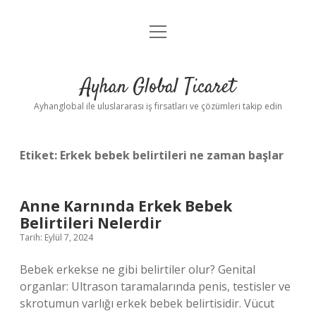
menüyü
Anasayfa
aç
Gizlilik Politikası
Ayhan Global Ticaret
Yasal Uyarı
Ayhanglobal ile uluslararası iş fırsatları ve çözümleri takip edin
Etiket:
Erkek bebek belirtileri ne zaman başlar
Anne Karnında Erkek Bebek
Belirtileri Nelerdir
Tarih: Eylül 7, 2024
Bebek erkekse ne gibi belirtiler olur? Genital
organlar: Ultrason taramalarında penis, testisler ve
skrotumun varlığı erkek bebek belirtisidir. Vücut