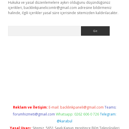
Hukuka ve yasal düzenlemelere aykırı olduğunu düşündüğünüz
içerikleri,
backlinkpanelicomtr@gmail.com
adresine bildirmeniz
halinde, ilgili içerikler yasal süre içerisinde sitemizden kaldırılacaktır.
Arama
 yeni giriş
betexper.xyz
Reklam ve İletişim:
E-mail:
backlinkpaneli@gmail.com
Teams:
forumhizmeti@gmail.com
Whatsapp: 0262 606 0 726
Telegram:
@karabul
Yasal Uyarı:
Sitemiz, 5651 Sayılı Kanun gereğince Bilgi Teknolojileri